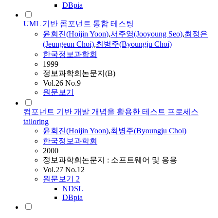
DBpia
UML 기반 콤포넌트 통합 테스팅
윤회진
(
Hoijin
Yoon
)
,
서주영(Jooyoung Seo)
,
최정은
(Jeungeun Choi)
,
최병주(Byoungju Choi)
한국정보과학회
1999
정보과학회논문지(B)
Vol.26 No.9
원문보기
컴포넌트 기반 개발 개념을 활용한 테스트 프로세스
tailoring
윤회진
(
Hoijin
Yoon
)
,
최병주(Byoungju Choi)
한국정보과학회
2000
정보과학회논문지 : 소프트웨어 및 응용
Vol.27 No.12
원문보기
2
NDSL
DBpia