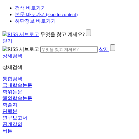
검색 바로가기
본문 바로가기(skip to content)
하단정보 바로가기
무엇을 찾고 계세요?
닫기
삭제
상세검색
상세검색
통합검색
국내학술논문
학위논문
해외학술논문
학술지
단행본
연구보고서
공개강의
버튼