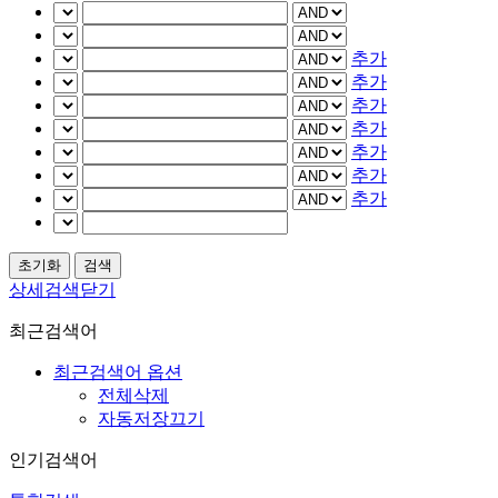
추가
추가
추가
추가
추가
추가
추가
상세검색닫기
최근검색어
최근검색어 옵션
전체삭제
자동저장끄기
인기검색어