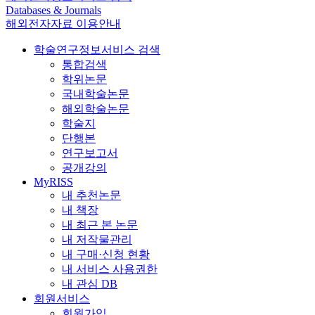
Databases & Journals
해외전자자료 이용안내
학술연구정보서비스 검색
통합검색
학위논문
국내학술논문
해외학술논문
학술지
단행본
연구보고서
공개강의
MyRISS
내 추천논문
내 책장
내 최근 본 논문
내 저작물관리
내 구매·신청 현황
내 서비스 사용권한
내 관심 DB
회원서비스
회원가입