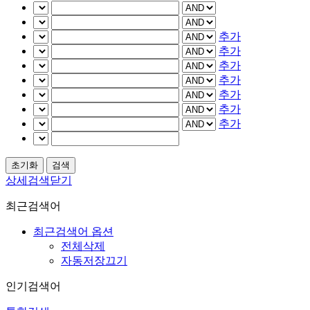
추가
추가
추가
추가
추가
추가
추가
상세검색닫기
최근검색어
최근검색어 옵션
전체삭제
자동저장끄기
인기검색어