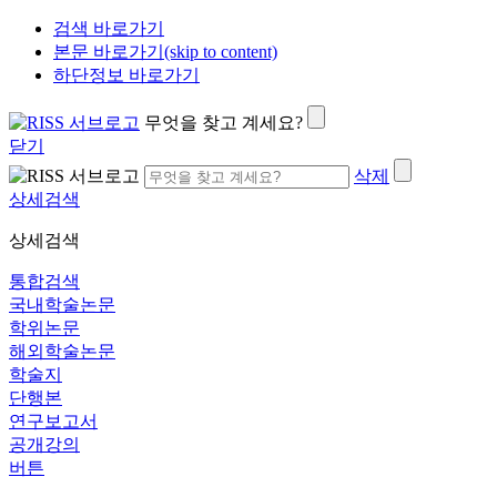
검색 바로가기
본문 바로가기(skip to content)
하단정보 바로가기
무엇을 찾고 계세요?
닫기
삭제
상세검색
상세검색
통합검색
국내학술논문
학위논문
해외학술논문
학술지
단행본
연구보고서
공개강의
버튼