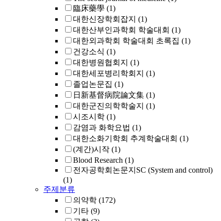
臨床藥學
(1)
대한신장학회잡지
(1)
대한산부인과학회 학술대회
(1)
대한외과학회 학술대회 초록집
(1)
건강소식
(1)
대한병원협회지
(1)
대한세포병리학회지
(1)
졸업논문집
(1)
日新基督病院論文集
(1)
대한군진의학학술지
(1)
시조시학
(1)
감염과 화학요법
(1)
대한소화기학회 추계학술대회
(1)
(계간)시작
(1)
Blood Research
(1)
전자공학회논문지SC (System and control)
(1)
주제분류
의약학
(172)
기타
(9)