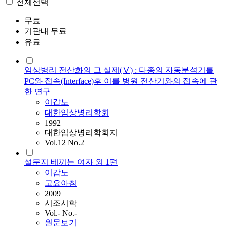
전체선택
무료
기관내 무료
유료
임상병리 전산화의 그 실제(Ⅴ) : 다종의 자동분석기를
PC와 접속(Interface)후 이를 병원 전산기와의 접속에 관
한 연구
이갑노
대한임상병리학회
1992
대한임상병리학회지
Vol.12 No.2
설문지 베끼는 여자 외 1편
이갑노
고요아침
2009
시조시학
Vol.- No.-
원문보기