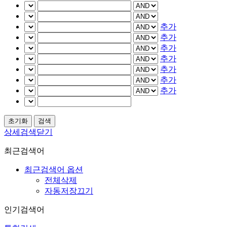
추가
추가
추가
추가
추가
추가
추가
상세검색닫기
최근검색어
최근검색어 옵션
전체삭제
자동저장끄기
인기검색어