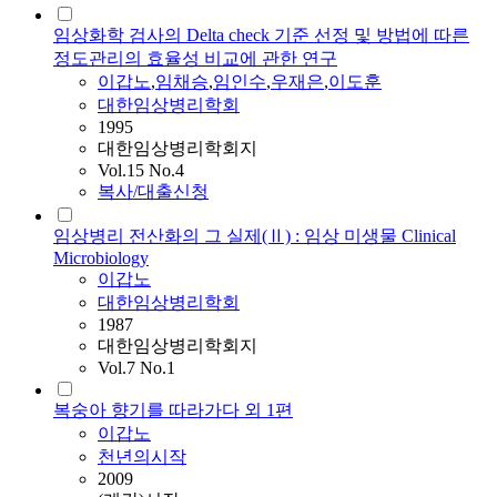
임상화학 검사의 Delta check 기준 선정 및 방법에 따른
정도관리의 효율성 비교에 관한 연구
이갑노
,
임채승
,
임인수
,
우재은
,
이도훈
대한임상병리학회
1995
대한임상병리학회지
Vol.15 No.4
복사/대출신청
임상병리 전산화의 그 실제(Ⅱ) : 임상 미생물 Clinical
Microbiology
이갑노
대한임상병리학회
1987
대한임상병리학회지
Vol.7 No.1
복숭아 향기를 따라가다 외 1편
이갑노
천년의시작
2009