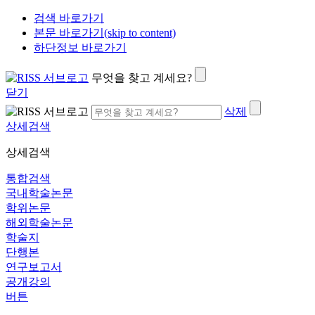
검색 바로가기
본문 바로가기(skip to content)
하단정보 바로가기
무엇을 찾고 계세요?
닫기
삭제
상세검색
상세검색
통합검색
국내학술논문
학위논문
해외학술논문
학술지
단행본
연구보고서
공개강의
버튼