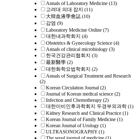
Annals of Laboratory Medicine
(13)
고려대 의대 잡지
(11)
大韓血液學會誌
(10)
감염
(9)
Laboratory Medicine Online
(7)
대한내과학회지
(4)
Obstetrics & Gynecology Science
(4)
Annals of clinical microbiology
(3)
한국건강관리협회지
(3)
最新醫學
(2)
대한화학요법학회지
(2)
Annals of Surgical Treatment and Research
(2)
Korean Circulation Journal
(2)
Journal of Korean medical science
(2)
Infection and Chemotherapy
(2)
대한이비인후과학회지 두경부외과학
(1)
Kidney Research and Clinical Practice
(1)
Korean Journal of Family Medicine
(1)
Korean Journal of Urology
(1)
ULTRASONOGRAPHY
(1)
The seoul journal of medicine
(1)