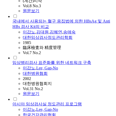
(계간)시작
Vol.8 No.3
원문보기
국내에서 사용되는 혈구 응집법에 의한 HBsAg 및 Anti
HBs 검사 Kit의 비교
이갑노
,
김대원
,
김혜연
,
송애숙
대한임상검사정도관리학회
1985
臨床檢査와 精度管理
Vol.7 No.2
임상병리검사 표준화를 위한 네트워크 구축
이갑노
,
Lee, Gap-No
대한병원협회
2002
대한병원협회지
Vol.31 No.2
원문보기
아시아 임상검사실 정도관리 프로그램
이갑노
,
Lee, Gap-No
한국건강관리협회