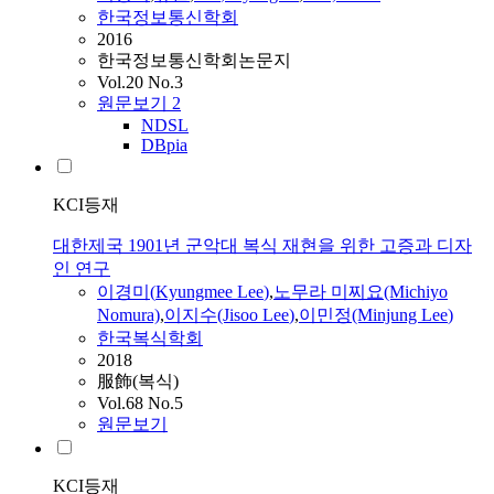
한국정보통신학회
2016
한국정보통신학회논문지
Vol.20 No.3
원문보기
2
NDSL
DBpia
KCI등재
대한제국 1901년 군악대 복식 재현을 위한 고증과 디자
인 연구
이경미
(
Kyungmee
Lee
)
,
노무라 미찌요(Michiyo
Nomura)
,
이지수(Jisoo
Lee
)
,
이민정(Minjung
Lee
)
한국복식학회
2018
服飾(복식)
Vol.68 No.5
원문보기
KCI등재