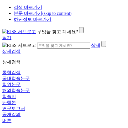
검색 바로가기
본문 바로가기(skip to content)
하단정보 바로가기
무엇을 찾고 계세요?
닫기
삭제
상세검색
상세검색
통합검색
국내학술논문
학위논문
해외학술논문
학술지
단행본
연구보고서
공개강의
버튼