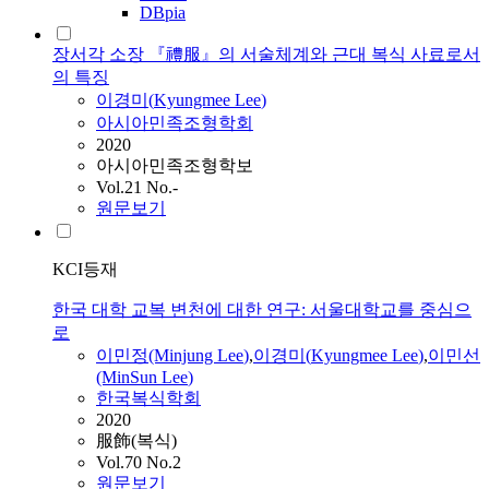
DBpia
장서각 소장 『禮服』의 서술체계와 근대 복식 사료로서
의 특징
이경미
(
Kyungmee
Lee
)
아시아민족조형학회
2020
아시아민족조형학보
Vol.21 No.-
원문보기
KCI등재
한국 대학 교복 변천에 대한 연구: 서울대학교를 중심으
로
이민정(Minjung
Lee
)
,
이경미
(
Kyungmee
Lee
)
,
이민선
(MinSun
Lee
)
한국복식학회
2020
服飾(복식)
Vol.70 No.2
원문보기