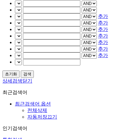
추가
추가
추가
추가
추가
추가
추가
상세검색닫기
최근검색어
최근검색어 옵션
전체삭제
자동저장끄기
인기검색어