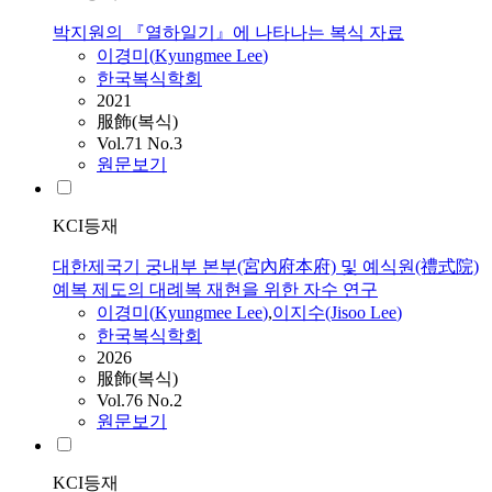
박지원의 『열하일기』에 나타나는 복식 자료
이경미
(
Kyungmee
Lee
)
한국복식학회
2021
服飾(복식)
Vol.71 No.3
원문보기
KCI등재
대한제국기 궁내부 본부(宮內府本府) 및 예식원(禮式院)
예복 제도의 대례복 재현을 위한 자수 연구
이경미
(
Kyungmee
Lee
)
,
이지수(Jisoo
Lee
)
한국복식학회
2026
服飾(복식)
Vol.76 No.2
원문보기
KCI등재