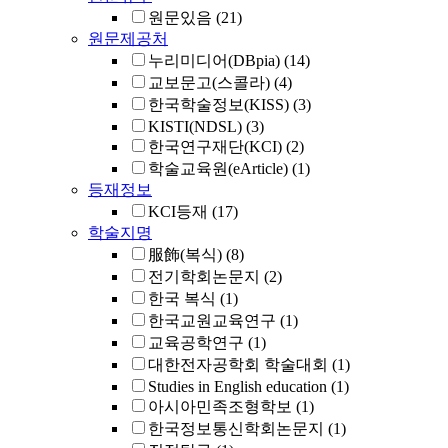
원문있음
(21)
원문제공처
누리미디어(DBpia)
(14)
교보문고(스콜라)
(4)
한국학술정보(KISS)
(3)
KISTI(NDSL)
(3)
한국연구재단(KCI)
(2)
학술교육원(eArticle)
(1)
등재정보
KCI등재
(17)
학술지명
服飾(복식)
(8)
전기학회논문지
(2)
한국 복식
(1)
한국교원교육연구
(1)
교육공학연구
(1)
대한전자공학회 학술대회
(1)
Studies in English education
(1)
아시아민족조형학보
(1)
한국정보통신학회논문지
(1)