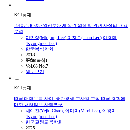
KCI등재
1910년대 ≪매일신보≫에 실린 의생활 관련 사설의 내용
분석
이민정(Minjung
Lee
)
,
이지수(Jisoo
Lee
)
,
이경미
(
Kyungmee
Lee
)
한국복식학회
2018
服飾(복식)
Vol.68 No.7
원문보기
KCI등재
떠남과 머무름 사이: 중간경력 교사의 교직 떠남 경험에
대한 내러티브 사례연구
채예진(Yejin Chae), 이미미(Mimi
Lee
),
이경미
(
Kyungmee
Lee
)
한국교원교육학회
2025