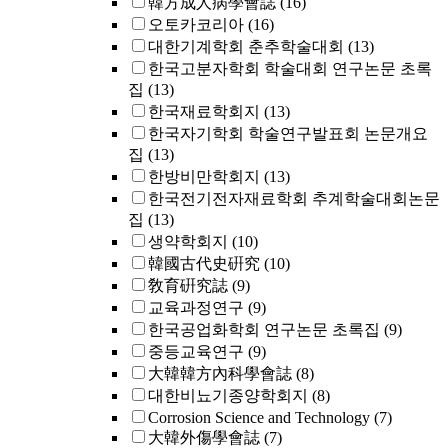
韓方成人病學會誌
(16)
오토카코리아
(16)
대한기계학회 춘추학술대회
(13)
한국고분자학회 학술대회 연구논문 초록
집
(13)
한국재료학회지
(13)
한국자기학회 학술연구발표회 논문개요
집
(13)
한방비만학회지
(13)
한국전기전자재료학회 추계학술대회논문
집
(13)
생약학회지
(10)
韓國古代史硏究
(10)
敎育硏究誌
(9)
교육과정연구
(9)
한국공업화학회 연구논문 초록집
(9)
중등교육연구
(9)
大韓韓方內科學會誌
(8)
대한비뇨기종양학회지
(8)
Corrosion Science and Technology
(7)
大韓外傷學會誌
(7)