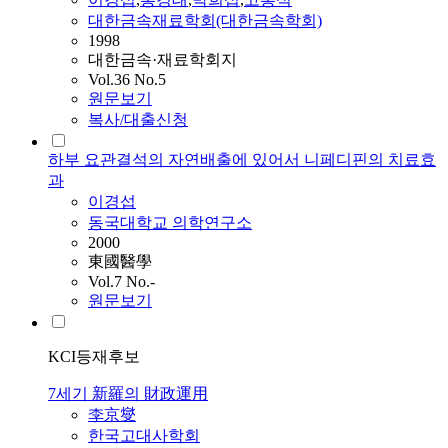
대한금속재료학회(대한금속학회)
1998
대한금속·재료학회지
Vol.36 No.5
원문보기
복사/대출신청
하부 요관결석의 자연배출에 있어서 니페디핀의 치료효
과
이경섭
동국대학교 의학연구소
2000
東國醫學
Vol.7 No.-
원문보기
KCI등재후보
7세기 新羅의 財政運用
李京燮
한국고대사학회