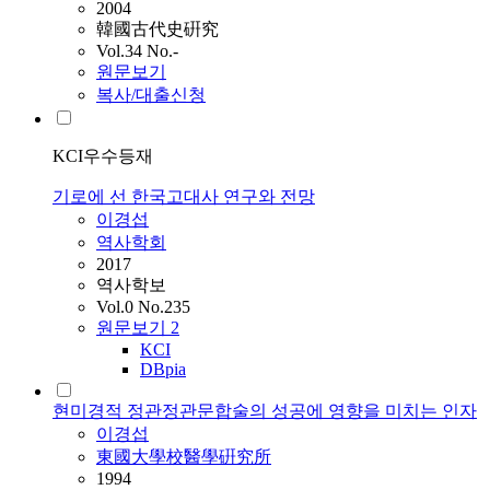
2004
韓國古代史硏究
Vol.34 No.-
원문보기
복사/대출신청
KCI우수등재
기로에 선 한국고대사 연구와 전망
이경섭
역사학회
2017
역사학보
Vol.0 No.235
원문보기
2
KCI
DBpia
현미경적 정관정관문합술의 성공에 영향을 미치는 인자
이경섭
東國大學校醫學硏究所
1994