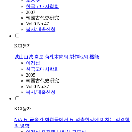
李京燮
한국고대사학회
2007
韓國古代史硏究
Vol.0 No.47
복사/대출신청
KCI등재
城山山城 출토 荷札木簡의 製作地와 機能
이경섭
한국고대사학회
2005
韓國古代史硏究
Vol.0 No.37
복사/대출신청
KCI등재
NiAlFe 금속간 화합물에서 Fe 석출현상에 미치는 점결함
의 영향
이경섭
,
홍경태
,
박희섭
,
고홍석