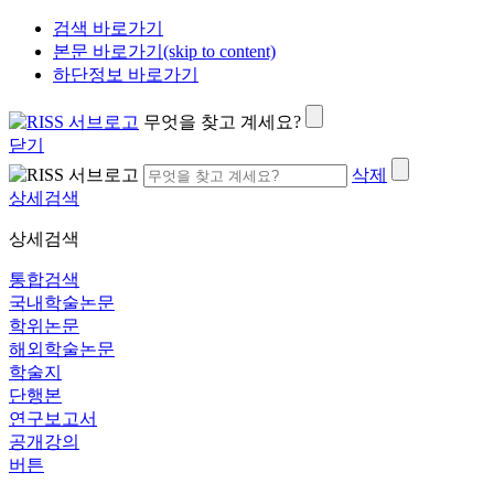
검색 바로가기
본문 바로가기(skip to content)
하단정보 바로가기
무엇을 찾고 계세요?
닫기
삭제
상세검색
상세검색
통합검색
국내학술논문
학위논문
해외학술논문
학술지
단행본
연구보고서
공개강의
버튼