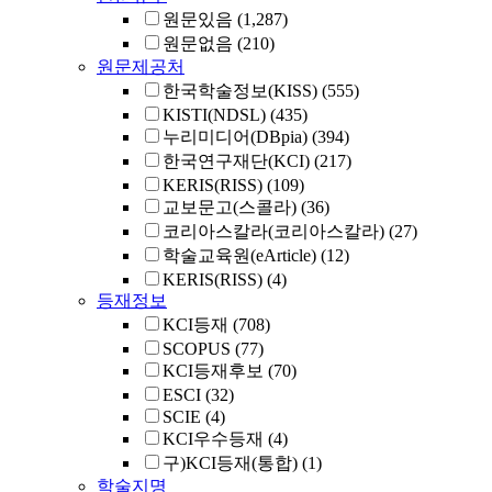
원문있음
(1,287)
원문없음
(210)
원문제공처
한국학술정보(KISS)
(555)
KISTI(NDSL)
(435)
누리미디어(DBpia)
(394)
한국연구재단(KCI)
(217)
KERIS(RISS)
(109)
교보문고(스콜라)
(36)
코리아스칼라(코리아스칼라)
(27)
학술교육원(eArticle)
(12)
KERIS(RISS)
(4)
등재정보
KCI등재
(708)
SCOPUS
(77)
KCI등재후보
(70)
ESCI
(32)
SCIE
(4)
KCI우수등재
(4)
구)KCI등재(통합)
(1)
학술지명