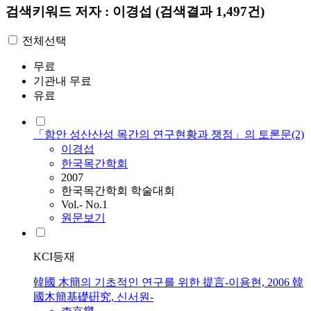
검색키워드
저자 : 이경섭
(검색결과 1,497건)
전체선택
무료
기관내 무료
유료
「함안 성산산성 목간의 연구현황과 쟁점」의 토론문(2)
이경섭
한국목간학회
2007
한국목간학회 학술대회
Vol.- No.1
원문보기
KCI등재
韓國 木簡의 기초적인 연구를 위한 提言-이용현, 2006 韓
國木簡基礎硏究, 신서원-