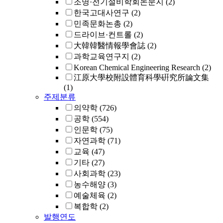
조명·전기설비학회논문지
(2)
한국고대사연구
(2)
민족문화논총
(2)
드라이브·컨트롤
(2)
大韓韓醫情報學會誌
(2)
과학교육연구지
(2)
Korean Chemical Engineering Research
(2)
江原大學校附設體育科學硏究所論文集
(1)
주제분류
의약학
(726)
공학
(554)
인문학
(75)
자연과학
(71)
교육
(47)
기타
(27)
사회과학
(23)
농수해양
(3)
예술체육
(2)
복합학
(2)
발행연도