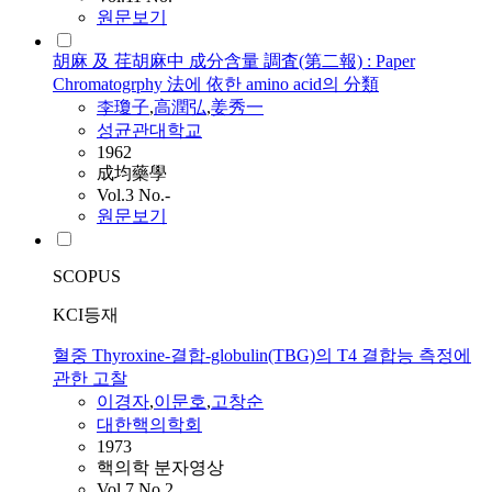
원문보기
胡麻 及 荏胡麻中 成分含量 調査(第二報) : Paper
Chromatogrphy 法에 依한 amino acid의 分類
李瓊子
,
高潤弘
,
姜秀一
성균관대학교
1962
成均藥學
Vol.3 No.-
원문보기
SCOPUS
KCI등재
혈중 Thyroxine-결합-globulin(TBG)의 T4 결합능 측정에
관한 고찰
이경자
,
이문호
,
고창순
대한핵의학회
1973
핵의학 분자영상
Vol.7 No.2