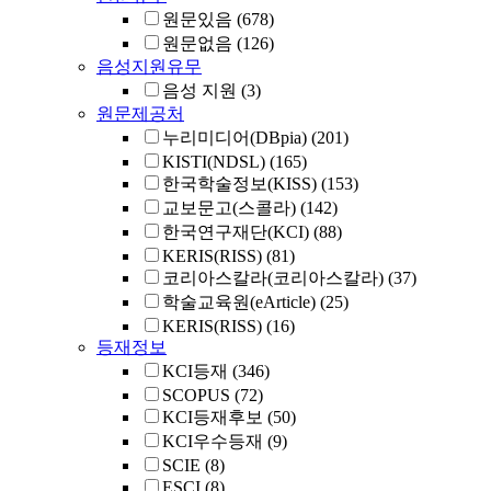
원문있음
(678)
원문없음
(126)
음성지원유무
음성 지원
(3)
원문제공처
누리미디어(DBpia)
(201)
KISTI(NDSL)
(165)
한국학술정보(KISS)
(153)
교보문고(스콜라)
(142)
한국연구재단(KCI)
(88)
KERIS(RISS)
(81)
코리아스칼라(코리아스칼라)
(37)
학술교육원(eArticle)
(25)
KERIS(RISS)
(16)
등재정보
KCI등재
(346)
SCOPUS
(72)
KCI등재후보
(50)
KCI우수등재
(9)
SCIE
(8)
ESCI
(8)