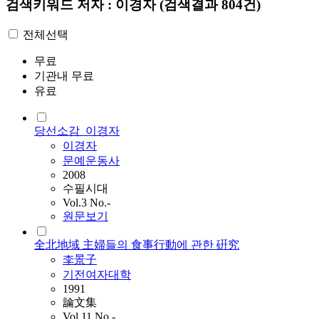
검색키워드
저자 : 이경자
(검색결과 804건)
전체선택
무료
기관내 무료
유료
당선소감_이경자
이경자
문예운동사
2008
수필시대
Vol.3 No.-
원문보기
全北地域 主婦들의 食事行動에 관한 硏究
李景子
기전여자대학
1991
論文集
Vol.11 No.-