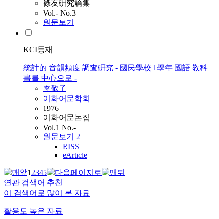
綠友硏究論集
Vol.- No.3
원문보기
KCI등재
統計的 音韻頻度 調査硏究 - 國民學校 1學年 國語 敎科
書를 中心으로 -
李敬子
이화어문학회
1976
이화어문논집
Vol.1 No.-
원문보기
2
RISS
eArticle
1
2
3
4
5
연관 검색어 추천
이 검색어로 많이 본 자료
활용도 높은 자료