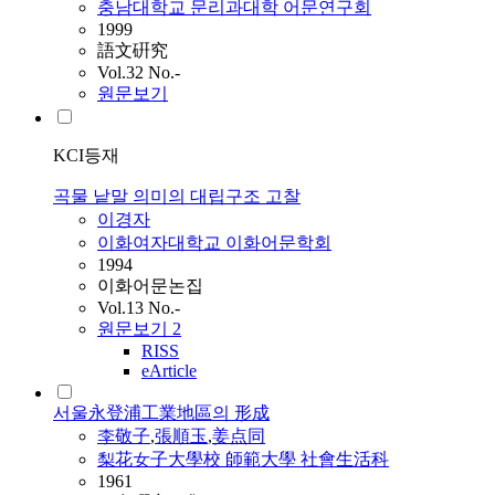
충남대학교 문리과대학 어문연구회
1999
語文硏究
Vol.32 No.-
원문보기
KCI등재
곡물 낱말 의미의 대립구조 고찰
이경자
이화여자대학교 이화어문학회
1994
이화어문논집
Vol.13 No.-
원문보기
2
RISS
eArticle
서울永登浦工業地區의 形成
李敬子
,
張順玉
,
姜点同
梨花女子大學校 師範大學 社會生活科
1961