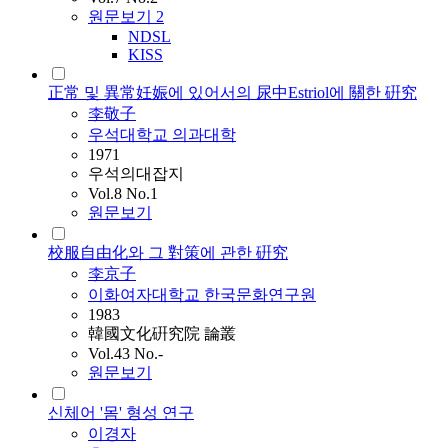
원문보기
2
NDSL
KISS
正常 및 異常妊娠에 있어서의 尿中Estriol에 關한 硏究
李敬子
우석대학교 의과대학
1971
우석의대잡지
Vol.8 No.1
원문보기
校服自由化와 그 對策에 관한 硏究
李京子
이화여자대학교 한국문화연구원
1983
韓國文化硏究院 論叢
Vol.43 No.-
원문보기
신체어 '몸' 형성 연구
이경자