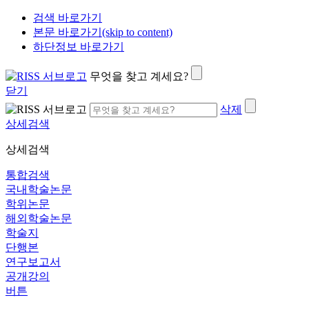
검색 바로가기
본문 바로가기(skip to content)
하단정보 바로가기
무엇을 찾고 계세요?
닫기
삭제
상세검색
상세검색
통합검색
국내학술논문
학위논문
해외학술논문
학술지
단행본
연구보고서
공개강의
버튼