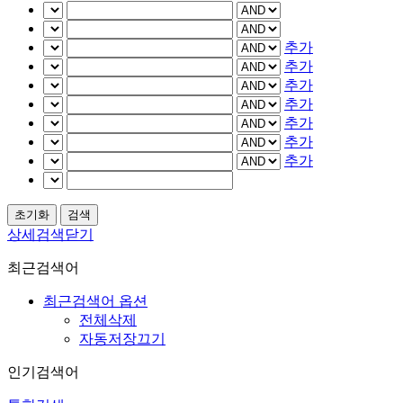
추가
추가
추가
추가
추가
추가
추가
상세검색닫기
최근검색어
최근검색어 옵션
전체삭제
자동저장끄기
인기검색어