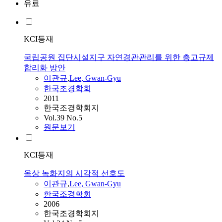
유료
KCI등재
국립공원 집단시설지구 자연경관관리를 위한 층고규제
합리화 방안
이관규
,
Lee
,
Gwan
-
Gyu
한국조경학회
2011
한국조경학회지
Vol.39 No.5
원문보기
KCI등재
옥상 녹화지의 시각적 선호도
이관규
,
Lee
,
Gwan
-
Gyu
한국조경학회
2006
한국조경학회지