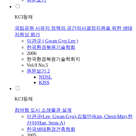
KCI등재
국립공원 사유지 정책의 공간의사결정지원을 위한 생태
자원성 평가
이관규
(
Gwan
Gyu
Lee
)
한국환경복원기술학회
2006
한국환경복원기술학회지
Vol.9 No.5
원문보기
2
NDSL
KISS
KCI등재
참여형 도시 소생물권 설계
이관규
(
Lee
,
Gwan
-
Gyu
)
,
김철민(Kim, Cheol-Min)
,
한
선아(Han, Seon-A)
한국생태환경건축학회
2005