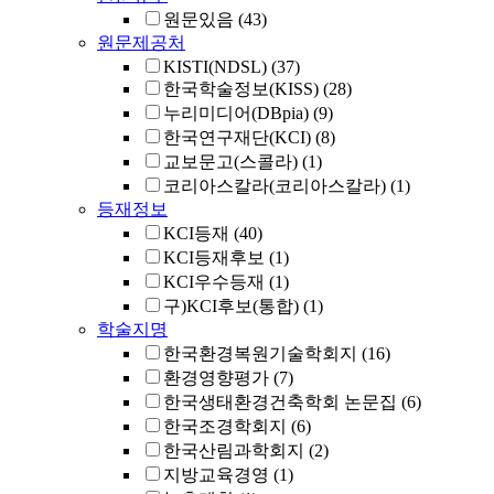
원문있음
(43)
원문제공처
KISTI(NDSL)
(37)
한국학술정보(KISS)
(28)
누리미디어(DBpia)
(9)
한국연구재단(KCI)
(8)
교보문고(스콜라)
(1)
코리아스칼라(코리아스칼라)
(1)
등재정보
KCI등재
(40)
KCI등재후보
(1)
KCI우수등재
(1)
구)KCI후보(통합)
(1)
학술지명
한국환경복원기술학회지
(16)
환경영향평가
(7)
한국생태환경건축학회 논문집
(6)
한국조경학회지
(6)
한국산림과학회지
(2)
지방교육경영
(1)