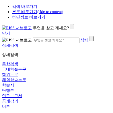
검색 바로가기
본문 바로가기(skip to content)
하단정보 바로가기
무엇을 찾고 계세요?
닫기
삭제
상세검색
상세검색
통합검색
국내학술논문
학위논문
해외학술논문
학술지
단행본
연구보고서
공개강의
버튼