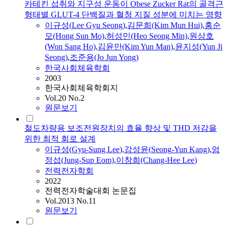
카테킨 섭취와 지구성 운동이 Obese Zucker Rat의 골격근
형태별 GLUT-4 단백질과 혈청 지질 성분에 미치는 영향
이규성
(
Lee
Gyu
Seong
)
,
김문희(Kim Mun Hui)
,
홍순
모(Hong Sun Mo)
,
허성민(Heo
Seong
Min)
,
원상호
(Won Sang Ho)
,
김윤만(Kim Yun Man)
,
윤지성(Yun Ji
Seong
)
,
조준용(Jo Jun Yong)
한국사회체육학회
2003
한국사회체육학회지
Vol.20 No.2
원문보기
철도차량용 보조전원장치의 효율 향상 및 THD 저감을
위한 최적 회로 설계
이규성
(
Gyu
-Sung
Lee
)
,
강성윤(
Seong
-Yun Kang)
,
엄
정섭(Jung-Sup Eom)
,
이창희(Chang-Hee
Lee
)
전력전자학회
2022
전력전자학술대회 논문집
Vol.2013 No.11
원문보기