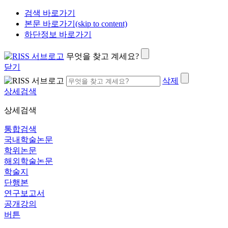
검색 바로가기
본문 바로가기(skip to content)
하단정보 바로가기
무엇을 찾고 계세요?
닫기
삭제
상세검색
상세검색
통합검색
국내학술논문
학위논문
해외학술논문
학술지
단행본
연구보고서
공개강의
버튼