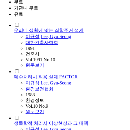
무료
기관내 무료
유료
우리네 생활에 맞는 집합주거 설계
이규성
,
Lee
,
Gyu
-
Seong
대한건축사협회
1991
건축사
Vol.1991 No.10
원문보기
폐수처리시 적용 설계 FACTOR
이규성
,
Lee
,
Gyu
-
Seong
환경보전협회
1988
환경정보
Vol.10 No.9
원문보기
생물학적 처리시 이상현상과 그 대책
이규성
,
Lee
,
Gyu
-
Seong