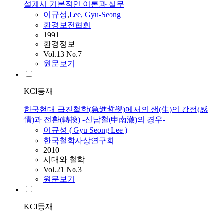
설계시 기본적인 이론과 실무
이규성
,
Lee
,
Gyu
-
Seong
환경보전협회
1991
환경정보
Vol.13 No.7
원문보기
KCI등재
한국현대 급진철학(急進哲學)에서의 생(生)의 감정(感
情)과 전환(轉換) -신남철(申南澈)의 경우-
이규성
(
Gyu
Seong
Lee
)
한국철학사상연구회
2010
시대와 철학
Vol.21 No.3
원문보기
KCI등재