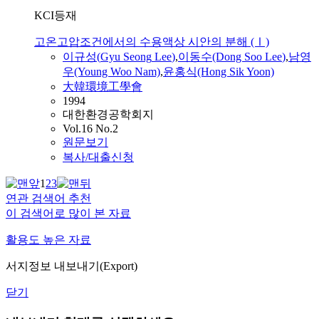
KCI등재
고온고압조건에서의 수용액상 시안의 분해 (Ⅰ)
이규성
(
Gyu
Seong
Lee
)
,
이동수(Dong Soo
Lee
)
,
남영
우(Young Woo Nam)
,
윤홍식(Hong Sik Yoon)
大韓環境工學會
1994
대한환경공학회지
Vol.16 No.2
원문보기
복사/대출신청
1
2
3
연관 검색어 추천
이 검색어로 많이 본 자료
활용도 높은 자료
서지정보 내보내기(Export)
닫기