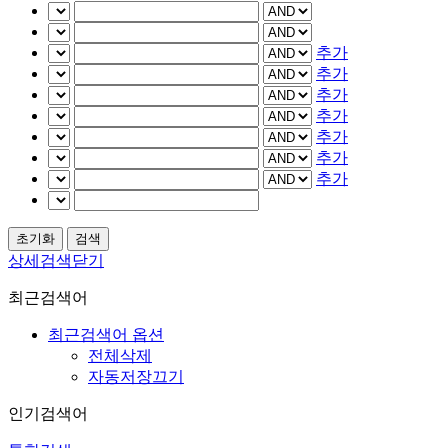
추가
추가
추가
추가
추가
추가
추가
상세검색닫기
최근검색어
최근검색어 옵션
전체삭제
자동저장끄기
인기검색어