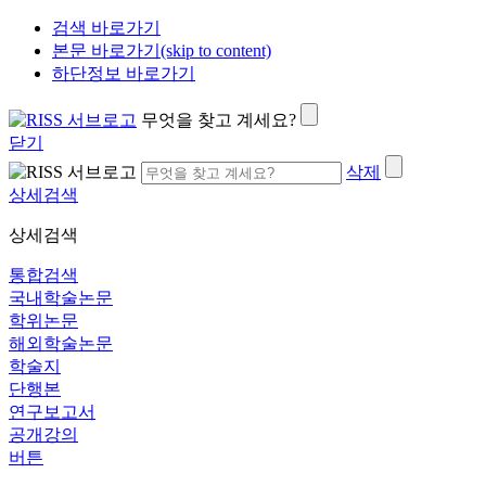
검색 바로가기
본문 바로가기(skip to content)
하단정보 바로가기
무엇을 찾고 계세요?
닫기
삭제
상세검색
상세검색
통합검색
국내학술논문
학위논문
해외학술논문
학술지
단행본
연구보고서
공개강의
버튼