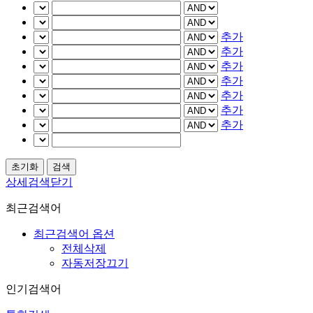
추가
추가
추가
추가
추가
추가
추가
상세검색닫기
최근검색어
최근검색어 옵션
전체삭제
자동저장끄기
인기검색어