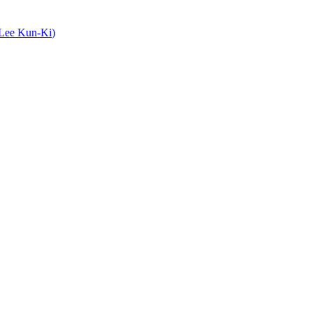
Lee
Kun-Ki
)