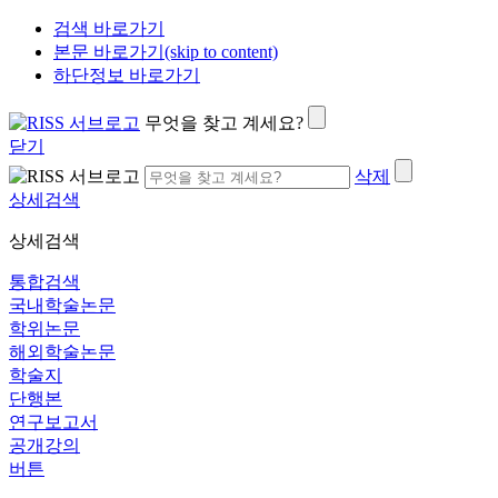
검색 바로가기
본문 바로가기(skip to content)
하단정보 바로가기
무엇을 찾고 계세요?
닫기
삭제
상세검색
상세검색
통합검색
국내학술논문
학위논문
해외학술논문
학술지
단행본
연구보고서
공개강의
버튼