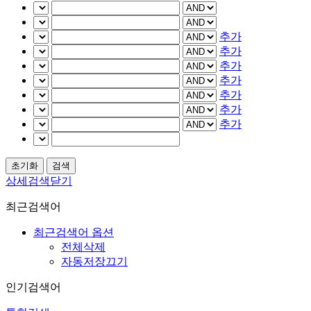
추가
추가
추가
추가
추가
추가
추가
상세검색닫기
최근검색어
최근검색어 옵션
전체삭제
자동저장끄기
인기검색어