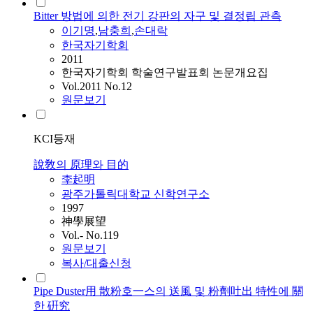
Bitter 방법에 의한 전기 강판의 자구 및 결정립 관측
이기명
,
남충희
,
손대락
한국자기학회
2011
한국자기학회 학술연구발표회 논문개요집
Vol.2011 No.12
원문보기
KCI등재
說敎의 原理와 目的
李起明
광주가톨릭대학교 신학연구소
1997
神學展望
Vol.- No.119
원문보기
복사/대출신청
Pipe Duster用 散粉호一스의 送風 및 粉劑吐出 特性에 關
한 硏究