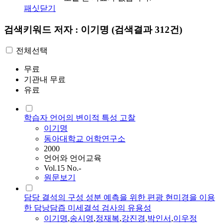
패싯닫기
검색키워드
저자 : 이기명
(검색결과 312건)
전체선택
무료
기관내 무료
유료
학습자 언어의 변이적 특성 고찰
이기명
동아대학교 어학연구소
2000
언어와 언어교육
Vol.15 No.-
원문보기
담당 결석의 구성 성분 예측을 위한 편광 현미경을 이용
한 담낭담즙 미세결석 검사의 유용성
이기명
,
송시영
,
정재복
,
강진경
,
박인서
,
이우정