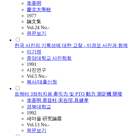
李基明
慶北大學校
1977
論文集
Vol.24 No.-
원문보기
한국 사진의 기록성에 대한 고찰 - 이경모 사진과 함께
이기명
중앙대학교 사진학회
1991
사진연구
Vol.5 No.-
복사/대출신청
트랙터 3점히치용 牽引力 및 PTO 動力 測定機 開發
李基明
,
章益柱
,
宋在琯
,
具健孝
경북대학교
1992
새마을 硏究論叢
Vol.13 No.-
원문보기