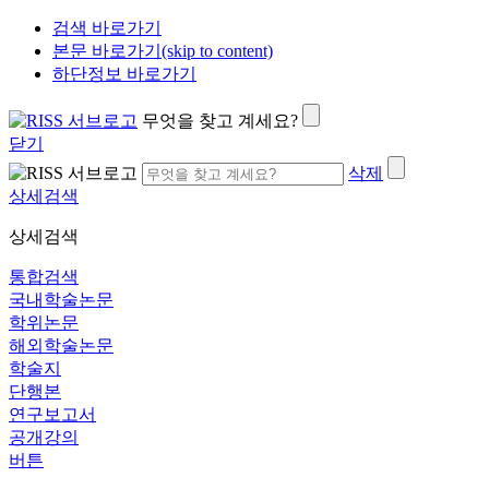
검색 바로가기
본문 바로가기(skip to content)
하단정보 바로가기
무엇을 찾고 계세요?
닫기
삭제
상세검색
상세검색
통합검색
국내학술논문
학위논문
해외학술논문
학술지
단행본
연구보고서
공개강의
버튼