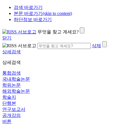
검색 바로가기
본문 바로가기(skip to content)
하단정보 바로가기
무엇을 찾고 계세요?
닫기
삭제
상세검색
상세검색
통합검색
국내학술논문
학위논문
해외학술논문
학술지
단행본
연구보고서
공개강의
버튼