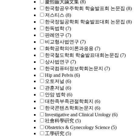
慶熙齒大論文集
(8)
한국항공우주학회 학술발표회 논문집
(8)
저스티스
(8)
한국정밀공학회 학술발표대회 논문집
(8)
한독법학
(7)
판례연구
(7)
비교형사법연구
(7)
화학공학의이론과응용
(7)
한국철도학회 학술발표대회논문집
(7)
상사법연구
(7)
한국컴퓨터정보학회논문지
(7)
Hip and Pelvis
(6)
오토저널
(6)
관훈저널
(6)
안암 법학
(6)
대한족부족관절학회지
(6)
한국콘텐츠학회논문지
(6)
Investigative and Clinical Urology
(6)
社會科學硏究
(5)
Obstetrics & Gynecology Science
(5)
工學硏究
(5)