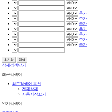
추가
추가
추가
추가
추가
추가
추가
상세검색닫기
최근검색어
최근검색어 옵션
전체삭제
자동저장끄기
인기검색어