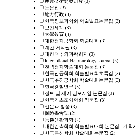
産業技術開發硏究
(3)
논문집
(3)
地方行政
(3)
한국정보과학회 학술발표논문집
(3)
보건세계
(3)
大學敎育
(3)
대한전자공학회 학술대회
(3)
계간 저작권
(3)
대한척추외과학회지
(3)
International Neurourology Journal
(3)
전력전자학술대회 논문집
(3)
한국진공학회 학술발표회초록집
(3)
한국추진공학회 학술대회논문집
(3)
한국경찰연구
(3)
정보 및 제어 심포지엄 논문집
(3)
한국기초조형학회 작품집
(3)
신문과 방송
(3)
保險學會誌
(2)
농촌생활과학
(2)
대한건축학회 학술발표대회 논문집 - 계획
한국통신학회 학술대회논문집
(2)