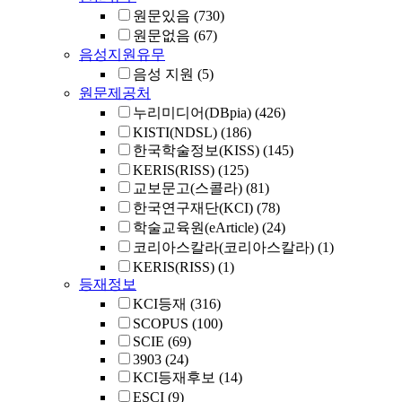
원문있음
(730)
원문없음
(67)
음성지원유무
음성 지원
(5)
원문제공처
누리미디어(DBpia)
(426)
KISTI(NDSL)
(186)
한국학술정보(KISS)
(145)
KERIS(RISS)
(125)
교보문고(스콜라)
(81)
한국연구재단(KCI)
(78)
학술교육원(eArticle)
(24)
코리아스칼라(코리아스칼라)
(1)
KERIS(RISS)
(1)
등재정보
KCI등재
(316)
SCOPUS
(100)
SCIE
(69)
3903
(24)
KCI등재후보
(14)
ESCI
(9)