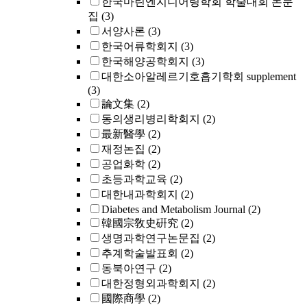
한국마린엔지니어링학회 학술대회 논문
집
(3)
서양사론
(3)
한국어류학회지
(3)
한국해양공학회지
(3)
대한소아알레르기호흡기학회 supplement
(3)
論文集
(2)
동의생리병리학회지
(2)
最新醫學
(2)
재정논집
(2)
공업화학
(2)
초등과학교육
(2)
대한내과학회지
(2)
Diabetes and Metabolism Journal
(2)
韓國宗敎史硏究
(2)
생명과학연구논문집
(2)
추계학술발표회
(2)
동북아연구
(2)
대한정형외과학회지
(2)
國際商學
(2)