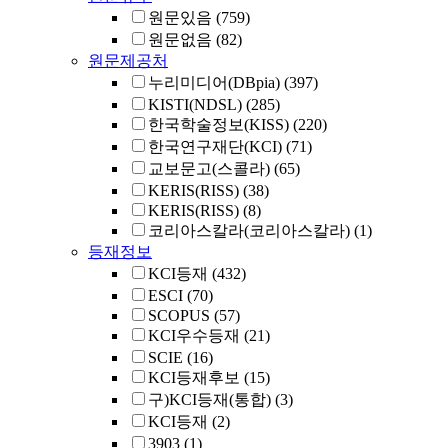
원문있음
(759)
원문없음
(82)
원문제공처
누리미디어(DBpia)
(397)
KISTI(NDSL)
(285)
한국학술정보(KISS)
(220)
한국연구재단(KCI)
(71)
교보문고(스콜라)
(65)
KERIS(RISS)
(38)
KERIS(RISS)
(8)
코리아스칼라(코리아스칼라)
(1)
등재정보
KCI등재
(432)
ESCI
(70)
SCOPUS
(57)
KCI우수등재
(21)
SCIE
(16)
KCI등재후보
(15)
구)KCI등재(통합)
(3)
KCI등재
(2)
3903
(1)