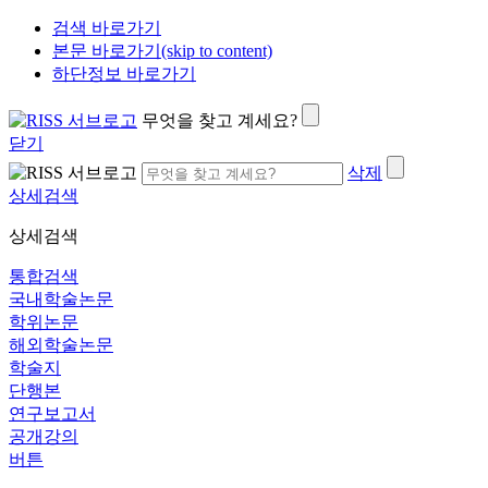
검색 바로가기
본문 바로가기(skip to content)
하단정보 바로가기
무엇을 찾고 계세요?
닫기
삭제
상세검색
상세검색
통합검색
국내학술논문
학위논문
해외학술논문
학술지
단행본
연구보고서
공개강의
버튼