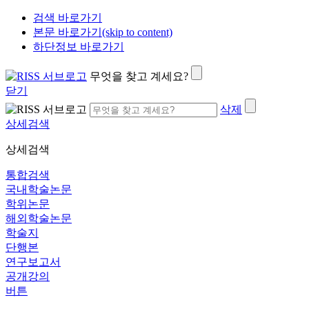
검색 바로가기
본문 바로가기(skip to content)
하단정보 바로가기
무엇을 찾고 계세요?
닫기
삭제
상세검색
상세검색
통합검색
국내학술논문
학위논문
해외학술논문
학술지
단행본
연구보고서
공개강의
버튼