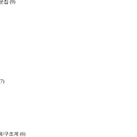
문집
(9)
(7)
계/구조계
(6)