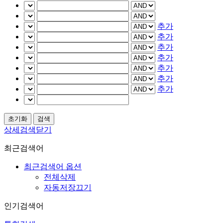
추가
추가
추가
추가
추가
추가
추가
상세검색닫기
최근검색어
최근검색어 옵션
전체삭제
자동저장끄기
인기검색어