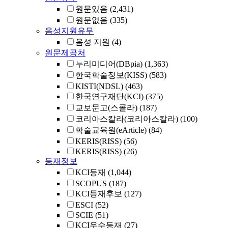
원문있음
(2,431)
원문없음
(335)
음성지원유무
음성 지원
(4)
원문제공처
누리미디어(DBpia)
(1,363)
한국학술정보(KISS)
(583)
KISTI(NDSL)
(463)
한국연구재단(KCI)
(375)
교보문고(스콜라)
(187)
코리아스칼라(코리아스칼라)
(100)
학술교육원(eArticle)
(84)
KERIS(RISS)
(56)
KERIS(RISS)
(26)
등재정보
KCI등재
(1,044)
SCOPUS
(187)
KCI등재후보
(127)
ESCI
(52)
SCIE
(51)
KCI우수등재
(27)