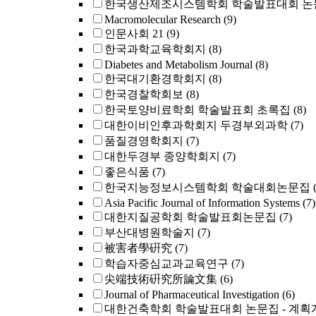
한국생산제조시스템학회 학술발표대회 논
Macromolecular Research
(9)
인문사회 21
(9)
한국과학교육학회지
(8)
Diabetes and Metabolism Journal
(8)
한국대기환경학회지
(8)
한국경찰학회보
(8)
한국토양비료학회 학술발표회 초록집
(8)
대한이비인후과학회지 두경부외과학
(7)
품질경영학회지
(7)
대한두경부 종양학회지
(7)
좋은식품
(7)
한국지능정보시스템학회 학술대회논문집
Asia Pacific Journal of Information Systems
(7)
대한지질공학회 학술발표회논문집
(7)
부산대병원학술지
(7)
被害者學硏究
(7)
학습자중심교과교육연구
(7)
尖端技術硏究所論文集
(6)
Journal of Pharmaceutical Investigation
(6)
대한건축학회 학술발표대회 논문집 - 계획