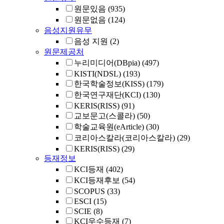
원문있음
(935)
원문없음
(124)
음성지원유무
음성 지원
(2)
원문제공처
누리미디어(DBpia)
(497)
KISTI(NDSL)
(193)
한국학술정보(KISS)
(179)
한국연구재단(KCI)
(130)
KERIS(RISS)
(91)
교보문고(스콜라)
(50)
학술교육원(eArticle)
(30)
코리아스칼라(코리아스칼라)
(29)
KERIS(RISS)
(29)
등재정보
KCI등재
(402)
KCI등재후보
(54)
SCOPUS
(33)
ESCI
(15)
SCIE
(8)
KCI우수등재
(7)