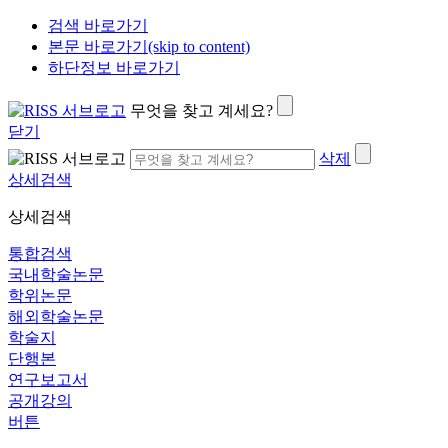
검색 바로가기
본문 바로가기(skip to content)
하단정보 바로가기
무엇을 찾고 계세요?
닫기
삭제
상세검색
상세검색
통합검색
국내학술논문
학위논문
해외학술논문
학술지
단행본
연구보고서
공개강의
버튼