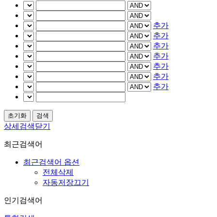
추가
추가
추가
추가
추가
추가
추가
상세검색닫기
최근검색어
최근검색어 옵션
전체삭제
자동저장끄기
인기검색어