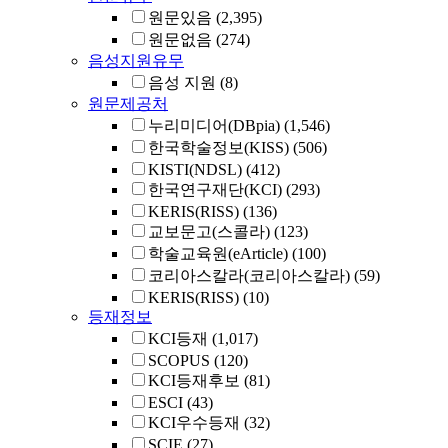
원문있음
(2,395)
원문없음
(274)
음성지원유무
음성 지원
(8)
원문제공처
누리미디어(DBpia)
(1,546)
한국학술정보(KISS)
(506)
KISTI(NDSL)
(412)
한국연구재단(KCI)
(293)
KERIS(RISS)
(136)
교보문고(스콜라)
(123)
학술교육원(eArticle)
(100)
코리아스칼라(코리아스칼라)
(59)
KERIS(RISS)
(10)
등재정보
KCI등재
(1,017)
SCOPUS
(120)
KCI등재후보
(81)
ESCI
(43)
KCI우수등재
(32)
SCIE
(27)