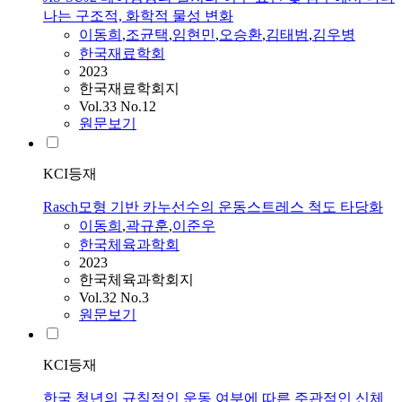
나는 구조적, 화학적 물성 변화
이동희
,
조균택
,
임현민
,
오승환
,
김태범
,
김우병
한국재료학회
2023
한국재료학회지
Vol.33 No.12
원문보기
KCI등재
Rasch모형 기반 카누선수의 운동스트레스 척도 타당화
이동희
,
곽규훈
,
이준우
한국체육과학회
2023
한국체육과학회지
Vol.32 No.3
원문보기
KCI등재
한국 청년의 규칙적인 운동 여부에 따른 주관적인 신체