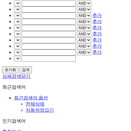
추가
추가
추가
추가
추가
추가
추가
상세검색닫기
최근검색어
최근검색어 옵션
전체삭제
자동저장끄기
인기검색어