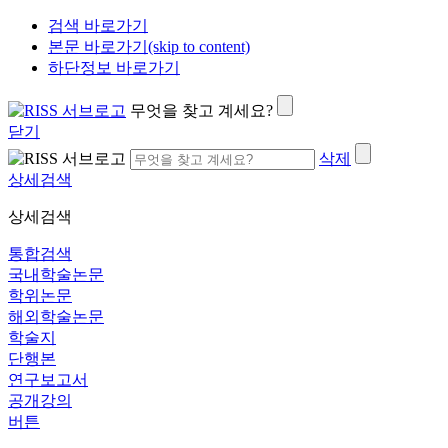
검색 바로가기
본문 바로가기(skip to content)
하단정보 바로가기
무엇을 찾고 계세요?
닫기
삭제
상세검색
상세검색
통합검색
국내학술논문
학위논문
해외학술논문
학술지
단행본
연구보고서
공개강의
버튼