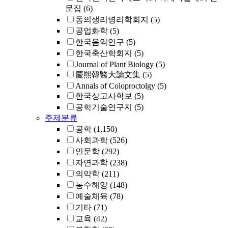
문집
(6)
동의생리병리학회지
(5)
공업화학
(5)
한국음악연구
(5)
한국축산학회지
(5)
Journal of Plant Biology
(5)
慶熙韓醫大論文集
(5)
Annals of Coloproctolgy
(5)
한국상고사학보
(5)
공학기술연구지
(5)
주제분류
공학
(1,150)
사회과학
(526)
인문학
(292)
자연과학
(238)
의약학
(211)
농수해양
(148)
예술체육
(78)
기타
(71)
교육
(42)