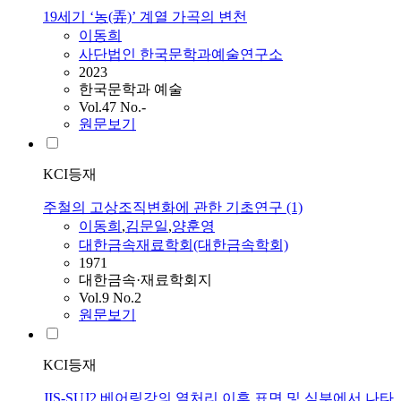
19세기 ‘농(弄)’ 계열 가곡의 변천
이동희
사단법인 한국문학과예술연구소
2023
한국문학과 예술
Vol.47 No.-
원문보기
KCI등재
주철의 고상조직변화에 관한 기초연구 (1)
이동희
,
김문일
,
양훈영
대한금속재료학회(대한금속학회)
1971
대한금속·재료학회지
Vol.9 No.2
원문보기
KCI등재
JIS-SUJ2 베어링강의 열처리 이후 표면 및 심부에서 나타