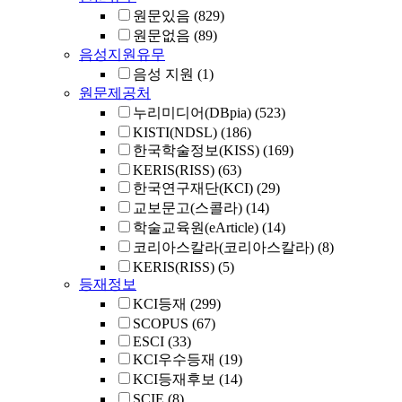
원문있음
(829)
원문없음
(89)
음성지원유무
음성 지원
(1)
원문제공처
누리미디어(DBpia)
(523)
KISTI(NDSL)
(186)
한국학술정보(KISS)
(169)
KERIS(RISS)
(63)
한국연구재단(KCI)
(29)
교보문고(스콜라)
(14)
학술교육원(eArticle)
(14)
코리아스칼라(코리아스칼라)
(8)
KERIS(RISS)
(5)
등재정보
KCI등재
(299)
SCOPUS
(67)
ESCI
(33)
KCI우수등재
(19)
KCI등재후보
(14)
SCIE
(8)