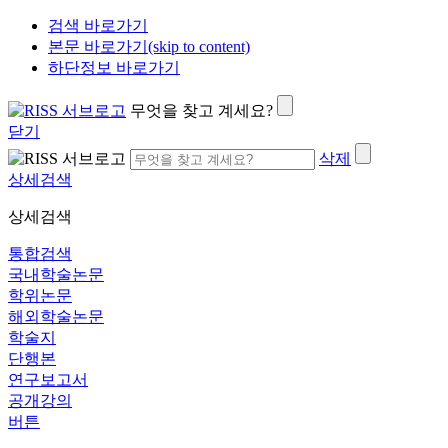
검색 바로가기
본문 바로가기(skip to content)
하단정보 바로가기
무엇을 찾고 계세요?
닫기
삭제
상세검색
상세검색
통합검색
국내학술논문
학위논문
해외학술논문
학술지
단행본
연구보고서
공개강의
버튼