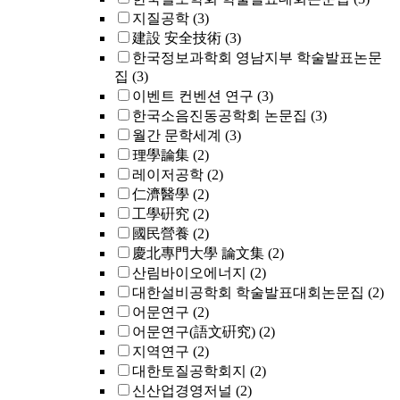
지질공학
(3)
建設 安全技術
(3)
한국정보과학회 영남지부 학술발표논문
집
(3)
이벤트 컨벤션 연구
(3)
한국소음진동공학회 논문집
(3)
월간 문학세계
(3)
理學論集
(2)
레이저공학
(2)
仁濟醫學
(2)
工學硏究
(2)
國民營養
(2)
慶北專門大學 論文集
(2)
산림바이오에너지
(2)
대한설비공학회 학술발표대회논문집
(2)
어문연구
(2)
어문연구(語文硏究)
(2)
지역연구
(2)
대한토질공학회지
(2)
신산업경영저널
(2)