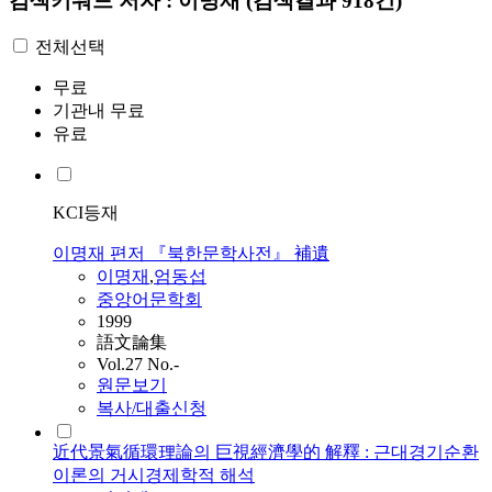
검색키워드
저자 : 이명재
(검색결과 918건)
전체선택
무료
기관내 무료
유료
KCI등재
이명재 편저 『북한문학사전』 補遺
이명재
,
엄동섭
중앙어문학회
1999
語文論集
Vol.27 No.-
원문보기
복사/대출신청
近代景氣循環理論의 巨視經濟學的 解釋 : 근대경기순환
이론의 거시경제학적 해석