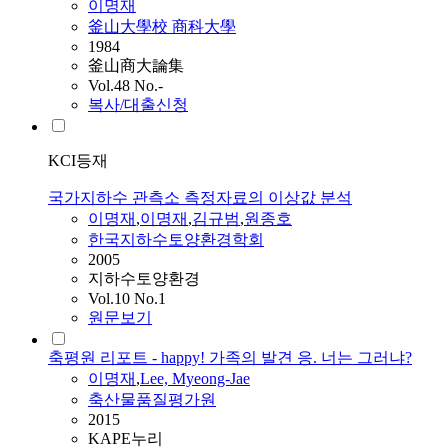
이명재
釜山大學校 商科大學
1984
釜山商大論集
Vol.48 No.-
복사/대출신청
KCI등재
국가지하수 관측소 측정자료의 이상값 분석
이명재
,
이명재
,
김규범
,
원종호
한국지하수토양환경학회
2005
지하수토양환경
Vol.10 No.1
원문보기
축평원 리포트 - happy! 가족의 발견 응. 너는 그러냐?
이명재
,
Lee, Myeong-Jae
축산물품질평가원
2015
KAPE누리