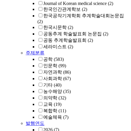
Journal of Korean medical science
(2)
한국인간관계학보
(2)
한국공작기계학회 추계학술대회논문집
(2)
한국시문학
(2)
공동추계 학술발표회 논문집
(2)
공동 추계학술발표회
(2)
세라미스트
(2)
주제분류
공학
(583)
인문학
(99)
자연과학
(86)
사회과학
(67)
기타
(40)
농수해양
(35)
의약학
(32)
교육
(19)
복합학
(11)
예술체육
(7)
발행연도
2026
(7)