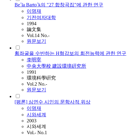
Be´la Barto´k의 "27 합창곡집"에 관한 연구
이명재
기전여자대학
1994
論文集
Vol.14 No.-
원문보기
횡좌굴을 수반하는 H형강보의 회전능력에 관한 연구
李明宰
中央大學校 建設環境硏究所
1991
環境科學硏究
Vol.2 No.-
원문보기
[평론] 심연수 시인의 문학사적 위상
이명재
시와세계
2003
시와세계
Vol.- No.1