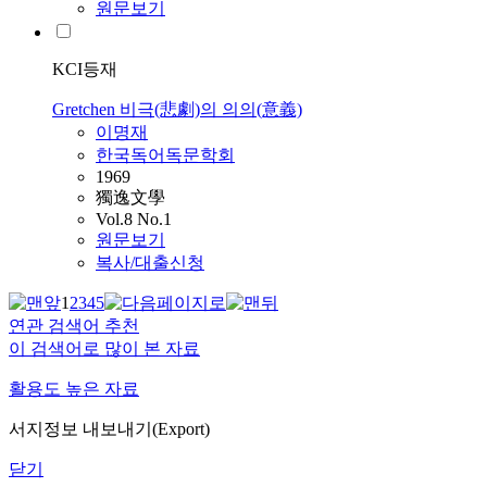
원문보기
KCI등재
Gretchen 비극(悲劇)의 의의(意義)
이명재
한국독어독문학회
1969
獨逸文學
Vol.8 No.1
원문보기
복사/대출신청
1
2
3
4
5
연관 검색어 추천
이 검색어로 많이 본 자료
활용도 높은 자료
서지정보 내보내기(Export)
닫기