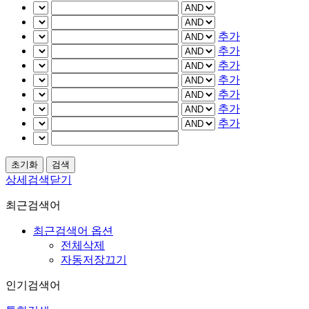
추가
추가
추가
추가
추가
추가
추가
상세검색닫기
최근검색어
최근검색어 옵션
전체삭제
자동저장끄기
인기검색어