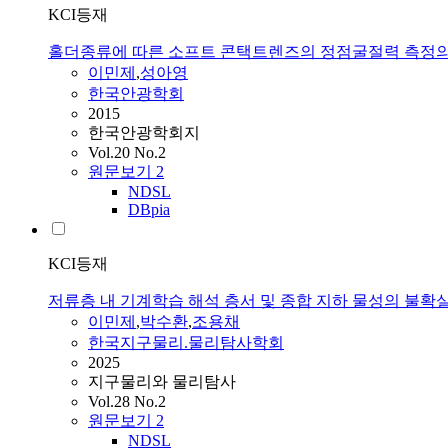
KCI등재
홀더종류에 따른 소프트 콘택트렌즈의 정점굴절력 측정의
이민제
,
성아영
한국안광학회
2015
한국안광학회지
Vol.20 No.2
원문보기
2
NDSL
DBpia
KCI등재
저류층 내 기계학습 해석 층서 및 종합 지하 물성의 불확
이민제
,
박수환
,
조용채
한국지구물리.물리탐사학회
2025
지구물리와 물리탐사
Vol.28 No.2
원문보기
2
NDSL