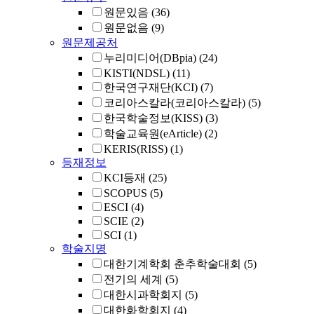
원문있음
(36)
원문없음
(9)
원문제공처
누리미디어(DBpia)
(24)
KISTI(NDSL)
(11)
한국연구재단(KCI)
(7)
코리아스칼라(코리아스칼라)
(5)
한국학술정보(KISS)
(3)
학술교육원(eArticle)
(2)
KERIS(RISS)
(1)
등재정보
KCI등재
(25)
SCOPUS
(5)
ESCI
(4)
SCIE
(2)
SCI
(1)
학술지명
대한기계학회 춘추학술대회
(5)
전기의 세계
(5)
대한시과학회지
(5)
대한화학회지
(4)