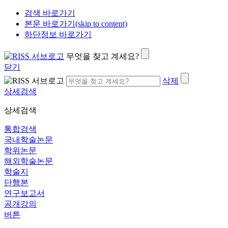
검색 바로가기
본문 바로가기(skip to content)
하단정보 바로가기
무엇을 찾고 계세요?
닫기
삭제
상세검색
상세검색
통합검색
국내학술논문
학위논문
해외학술논문
학술지
단행본
연구보고서
공개강의
버튼