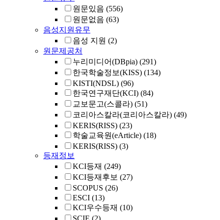
원문있음
(556)
원문없음
(63)
음성지원유무
음성 지원
(2)
원문제공처
누리미디어(DBpia)
(291)
한국학술정보(KISS)
(134)
KISTI(NDSL)
(96)
한국연구재단(KCI)
(84)
교보문고(스콜라)
(51)
코리아스칼라(코리아스칼라)
(49)
KERIS(RISS)
(23)
학술교육원(eArticle)
(18)
KERIS(RISS)
(3)
등재정보
KCI등재
(249)
KCI등재후보
(27)
SCOPUS
(26)
ESCI
(13)
KCI우수등재
(10)
SCIE
(2)