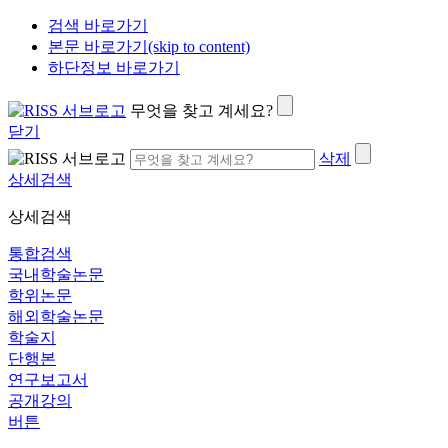
검색 바로가기
본문 바로가기(skip to content)
하단정보 바로가기
무엇을 찾고 계세요?
닫기
삭제
상세검색
상세검색
통합검색
국내학술논문
학위논문
해외학술논문
학술지
단행본
연구보고서
공개강의
버튼