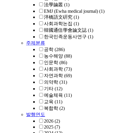
法學論叢
(1)
EMJ (Ewha medical journal)
(1)
泮橋語文硏究
(1)
사회과학논집
(1)
韓國通信學會論文誌
(1)
한국민족운동사연구
(1)
주제분류
공학
(286)
농수해양
(88)
인문학
(86)
사회과학
(73)
자연과학
(69)
의약학
(31)
기타
(12)
예술체육
(11)
교육
(11)
복합학
(2)
발행연도
2026
(2)
2025
(7)
2024
(12)