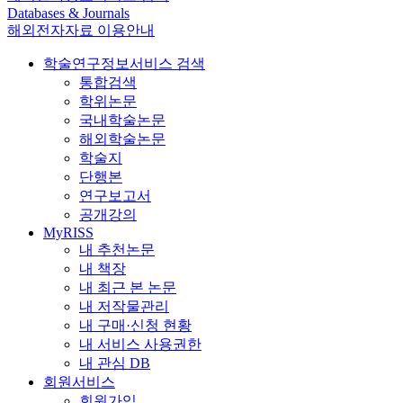
Databases & Journals
해외전자자료 이용안내
학술연구정보서비스 검색
통합검색
학위논문
국내학술논문
해외학술논문
학술지
단행본
연구보고서
공개강의
MyRISS
내 추천논문
내 책장
내 최근 본 논문
내 저작물관리
내 구매·신청 현황
내 서비스 사용권한
내 관심 DB
회원서비스
회원가입