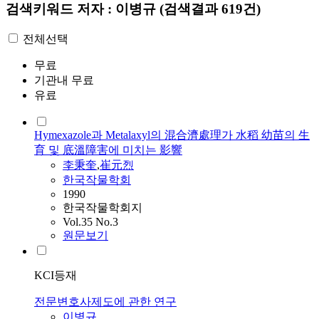
검색키워드
저자 : 이병규
(검색결과 619건)
전체선택
무료
기관내 무료
유료
Hymexazole과 Metalaxyl의 混合濟處理가 水稻 幼苗의 生
育 및 底溫障害에 미치는 影響
李秉奎
,
崔元烈
한국작물학회
1990
한국작물학회지
Vol.35 No.3
원문보기
KCI등재
전문변호사제도에 관한 연구
이병규