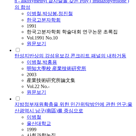
n - alkoxymethyl 곁사슬을 갖는 Poly ( imidazopyrrolone )
의 합성
이병철
,
박상봉
,
정진철
한국고분자학회
1991
한국고분자학회 학술대회 연구논문 초록집
Vol.1991 No.10
원문보기
탄성지반상의 강섬유보강 콘크리트 패널의 내하거동
이병철
,
박홍용
明知大學校 産業技術硏究所
2003
産業技術硏究所論文集
Vol.22 No.-
원문보기
지방정부재원확충을 위한 민간위탁방안에 관한 연구:울
산광역시 남구(南區)를 중심으로
이병철
울산대학교
1999
사회과학논집