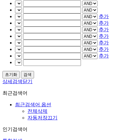
추가
추가
추가
추가
추가
추가
추가
상세검색닫기
최근검색어
최근검색어 옵션
전체삭제
자동저장끄기
인기검색어