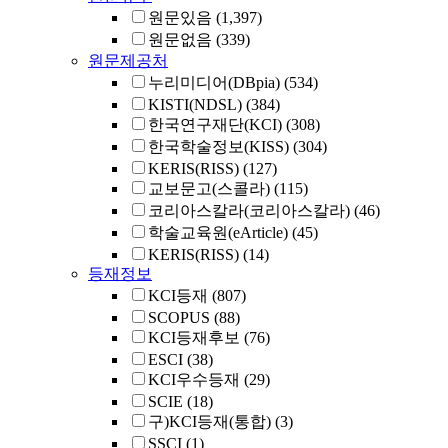
원문있음
(1,397)
원문없음
(339)
원문제공처
누리미디어(DBpia)
(534)
KISTI(NDSL)
(384)
한국연구재단(KCI)
(308)
한국학술정보(KISS)
(304)
KERIS(RISS)
(127)
교보문고(스콜라)
(115)
코리아스칼라(코리아스칼라)
(46)
학술교육원(eArticle)
(45)
KERIS(RISS)
(14)
등재정보
KCI등재
(807)
SCOPUS
(88)
KCI등재후보
(76)
ESCI
(38)
KCI우수등재
(29)
SCIE
(18)
구)KCI등재(통합)
(3)
SSCI
(1)