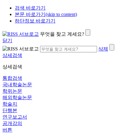
검색 바로가기
본문 바로가기(skip to content)
하단정보 바로가기
무엇을 찾고 계세요?
닫기
삭제
상세검색
상세검색
통합검색
국내학술논문
학위논문
해외학술논문
학술지
단행본
연구보고서
공개강의
버튼