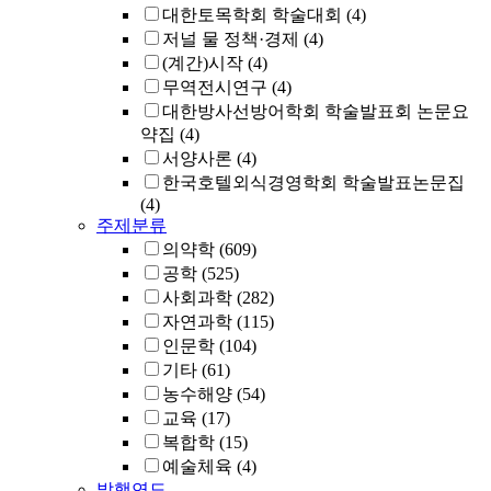
대한토목학회 학술대회
(4)
저널 물 정책·경제
(4)
(계간)시작
(4)
무역전시연구
(4)
대한방사선방어학회 학술발표회 논문요
약집
(4)
서양사론
(4)
한국호텔외식경영학회 학술발표논문집
(4)
주제분류
의약학
(609)
공학
(525)
사회과학
(282)
자연과학
(115)
인문학
(104)
기타
(61)
농수해양
(54)
교육
(17)
복합학
(15)
예술체육
(4)
발행연도