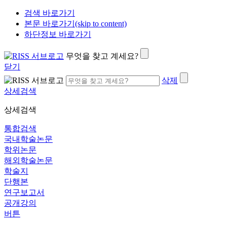
검색 바로가기
본문 바로가기(skip to content)
하단정보 바로가기
무엇을 찾고 계세요?
닫기
삭제
상세검색
상세검색
통합검색
국내학술논문
학위논문
해외학술논문
학술지
단행본
연구보고서
공개강의
버튼