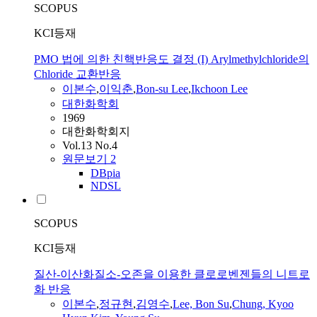
SCOPUS
KCI등재
PMO 법에 의한 친핵반응도 결정 (I) Arylmethylchloride의
Chloride 교환반응
이본수
,
이익춘
,
Bon-su Lee
,
Ikchoon Lee
대한화학회
1969
대한화학회지
Vol.13 No.4
원문보기
2
DBpia
NDSL
SCOPUS
KCI등재
질산-이산화질소-오존을 이용한 클로로벤젠들의 니트로
화 반응
이본수
,
정규현
,
김영수
,
Lee, Bon Su
,
Chung, Kyoo