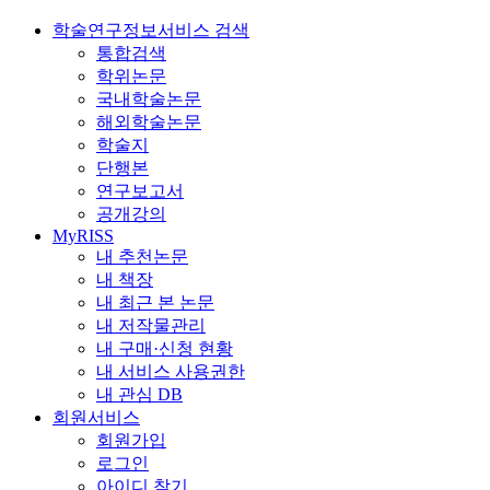
학술연구정보서비스 검색
통합검색
학위논문
국내학술논문
해외학술논문
학술지
단행본
연구보고서
공개강의
MyRISS
내 추천논문
내 책장
내 최근 본 논문
내 저작물관리
내 구매·신청 현황
내 서비스 사용권한
내 관심 DB
회원서비스
회원가입
로그인
아이디 찾기