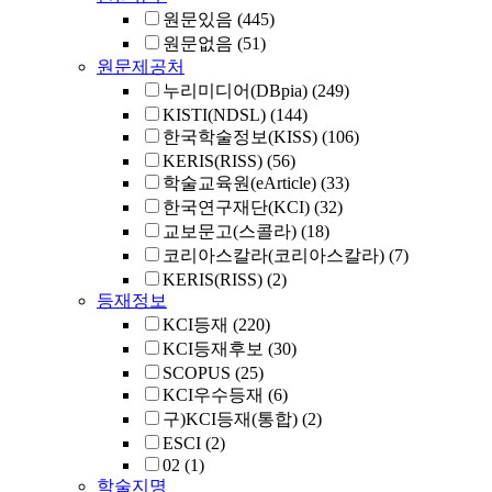
원문있음
(445)
원문없음
(51)
원문제공처
누리미디어(DBpia)
(249)
KISTI(NDSL)
(144)
한국학술정보(KISS)
(106)
KERIS(RISS)
(56)
학술교육원(eArticle)
(33)
한국연구재단(KCI)
(32)
교보문고(스콜라)
(18)
코리아스칼라(코리아스칼라)
(7)
KERIS(RISS)
(2)
등재정보
KCI등재
(220)
KCI등재후보
(30)
SCOPUS
(25)
KCI우수등재
(6)
구)KCI등재(통합)
(2)
ESCI
(2)
02
(1)
학술지명