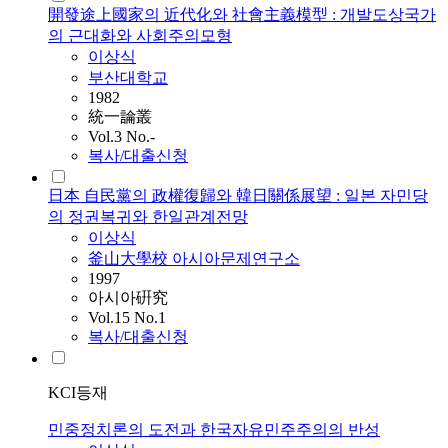
開發途上國家의 近代化와 社會主義模型 : 개발도상국가
의 근대화와 사회주의모형
이상식
부산대학교
1982
統一論叢
Vol.3 No.-
복사/대출신청
日本 自民黨의 政權復歸와 韓日關係展望 : 일본 자민당
의 정권복귀와 한일관계전망
이상식
釜山大學校 아시아문제연구소
1997
아시아硏究
Vol.15 No.1
복사/대출신청
KCI등재
민중정치론의 도전과 한국자유민주주의의 반성