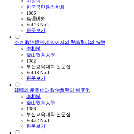
이상식
한국국민윤리학회
1986
倫理硏究
Vol.23 No.2
원문보기
소련 政治體制에 있어서의 與論形成의 特徵
李相軾
釜山敎育大學
1982
부산교육대학 논문집
Vol.18 No.1
원문보기
韓國의 産業化와 政治參與의 制度化
李相軾
釜山敎育大學
1986
부산교육대학 논문집
Vol.22 No.1
원문보기