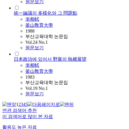
원문보기
統一論議의 多樣化와 그 問題點
李相軾
釜山敎育大學
1988
부산교육대학 논문집
Vol.24 No.1
원문보기
日本政治에 있어서 野黨의 執權展望
李相軾
釜山敎育大學
1983
부산교육대학 논문집
Vol.19 No.1
원문보기
1
2
3
4
5
연관 검색어 추천
이 검색어로 많이 본 자료
활용도 높은 자료