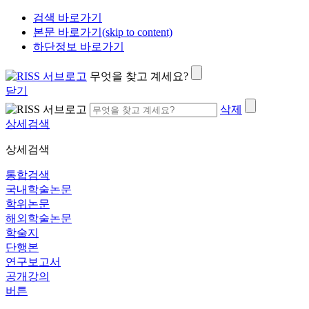
검색 바로가기
본문 바로가기(skip to content)
하단정보 바로가기
무엇을 찾고 계세요?
닫기
삭제
상세검색
상세검색
통합검색
국내학술논문
학위논문
해외학술논문
학술지
단행본
연구보고서
공개강의
버튼