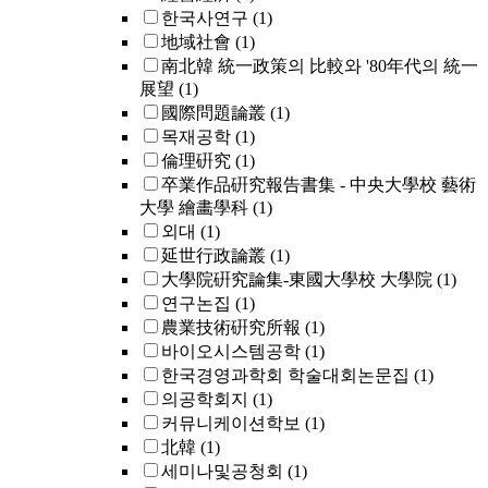
한국사연구
(1)
地域社會
(1)
南北韓 統一政策의 比較와 '80年代의 統一
展望
(1)
國際問題論叢
(1)
목재공학
(1)
倫理硏究
(1)
卒業作品硏究報告書集 - 中央大學校 藝術
大學 繪畵學科
(1)
외대
(1)
延世行政論叢
(1)
大學院硏究論集-東國大學校 大學院
(1)
연구논집
(1)
農業技術硏究所報
(1)
바이오시스템공학
(1)
한국경영과학회 학술대회논문집
(1)
의공학회지
(1)
커뮤니케이션학보
(1)
北韓
(1)
세미나및공청회
(1)