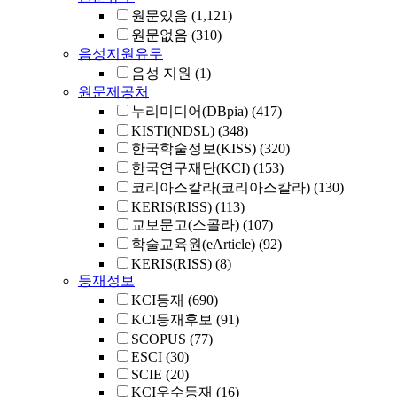
원문있음
(1,121)
원문없음
(310)
음성지원유무
음성 지원
(1)
원문제공처
누리미디어(DBpia)
(417)
KISTI(NDSL)
(348)
한국학술정보(KISS)
(320)
한국연구재단(KCI)
(153)
코리아스칼라(코리아스칼라)
(130)
KERIS(RISS)
(113)
교보문고(스콜라)
(107)
학술교육원(eArticle)
(92)
KERIS(RISS)
(8)
등재정보
KCI등재
(690)
KCI등재후보
(91)
SCOPUS
(77)
ESCI
(30)
SCIE
(20)
KCI우수등재
(16)