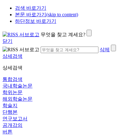
검색 바로가기
본문 바로가기(skip to content)
하단정보 바로가기
무엇을 찾고 계세요?
닫기
삭제
상세검색
상세검색
통합검색
국내학술논문
학위논문
해외학술논문
학술지
단행본
연구보고서
공개강의
버튼