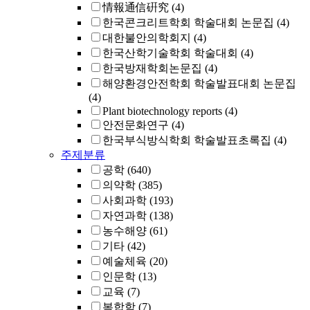
情報通信硏究
(4)
한국콘크리트학회 학술대회 논문집
(4)
대한불안의학회지
(4)
한국산학기술학회 학술대회
(4)
한국방재학회논문집
(4)
해양환경안전학회 학술발표대회 논문집
(4)
Plant biotechnology reports
(4)
안전문화연구
(4)
한국부식방식학회 학술발표초록집
(4)
주제분류
공학
(640)
의약학
(385)
사회과학
(193)
자연과학
(138)
농수해양
(61)
기타
(42)
예술체육
(20)
인문학
(13)
교육
(7)
복합학
(7)