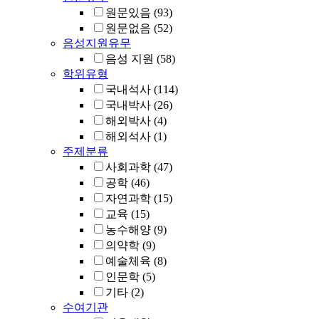
원문있음
(93)
원문없음
(52)
음성지원유무
음성 지원
(58)
학위유형
국내석사
(114)
국내박사
(26)
해외박사
(4)
해외석사
(1)
주제분류
사회과학
(47)
공학
(46)
자연과학
(15)
교육
(15)
농수해양
(9)
의약학
(9)
예술체육
(8)
인문학
(5)
기타
(2)
수여기관