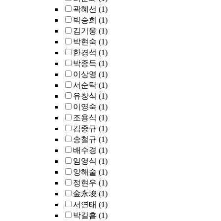
곽혜선
(1)
박승희
(1)
김기웅
(1)
박현숙
(1)
한경석
(1)
박종득
(1)
이상영
(1)
서순탁
(1)
유창식
(1)
이영숙
(1)
조용식
(1)
김중규
(1)
송철규
(1)
배수경
(1)
임영식
(1)
양해술
(1)
정현우
(1)
金永埈
(1)
서연태
(1)
박길흠
(1)