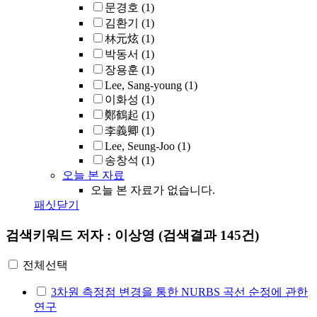
문경호
(1)
김환기
(1)
林元炫
(1)
박동서
(1)
장용훈
(1)
Lee, Sang-young
(1)
이화성
(1)
鄭鶴起
(1)
李義卿
(1)
Lee, Seung-Joo
(1)
송창석
(1)
오늘 본 자료
오늘 본 자료가 없습니다.
패싯닫기
검색키워드
저자 : 이상영
(검색결과 145건)
전체선택
3차원 측정점 변경을 통한 NURBS 곡선 순정에 관한
연구