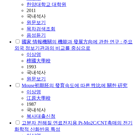
한양대학교 대학원
2011
국내석사
원문보기
목차검색조회
음성듣기
國家 情報機關의 機能과 發展方向에 관한 연구 : 주요
외국 정보기관과의 비교를 중심으로
이상영
檀國大學校
1993
국내석사
원문보기
Mouse初期胚의 發育속도에 따른 性比에 關한 硏究
이상영
江原大學校
1987
국내석사
복사대출신청
고분자 전해질 연료전지용 Pt-Mo2C/CNT촉매의 전기
화학적 산화반응 특성