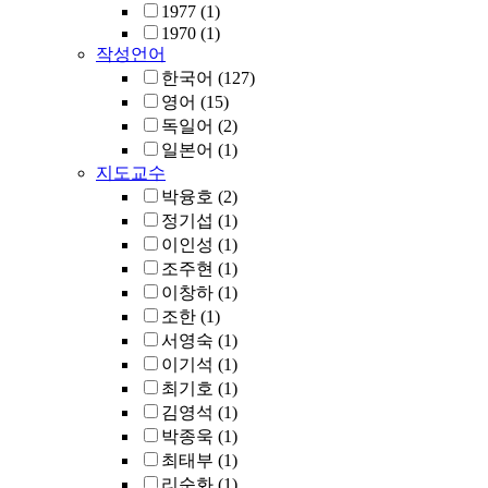
1977
(1)
1970
(1)
작성언어
한국어
(127)
영어
(15)
독일어
(2)
일본어
(1)
지도교수
박융호
(2)
정기섭
(1)
이인성
(1)
조주현
(1)
이창하
(1)
조한
(1)
서영숙
(1)
이기석
(1)
최기호
(1)
김영석
(1)
박종욱
(1)
최태부
(1)
리순화
(1)