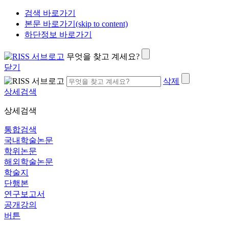
검색 바로가기
본문 바로가기(skip to content)
하단정보 바로가기
무엇을 찾고 계세요?
닫기
삭제
상세검색
상세검색
통합검색
국내학술논문
학위논문
해외학술논문
학술지
단행본
연구보고서
공개강의
버튼