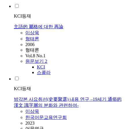
KCI등재
主語的 屬格에 대한 再論
이상욱
형태론
2006
형태론
Vol.8 No.1
원문보기
2
KCI
스콜라
KCI등재
방각본 사요취선(史要聚選) 내용 연구 –19세기 通俗的
漢文 識字層의 분화와 관련하여-
이상욱
한국어문교육연구회
2023
어문연구