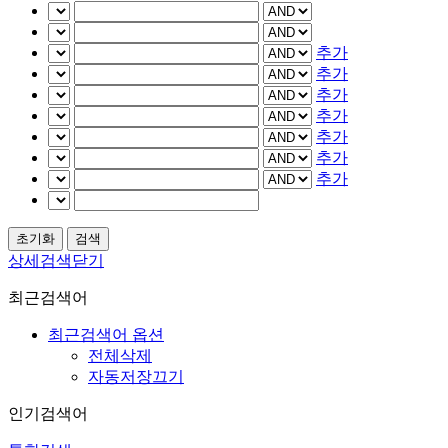
추가
추가
추가
추가
추가
추가
추가
상세검색닫기
최근검색어
최근검색어 옵션
전체삭제
자동저장끄기
인기검색어