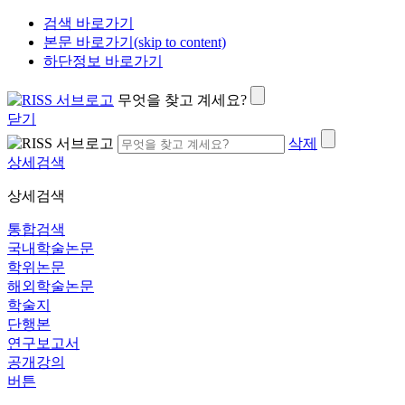
검색 바로가기
본문 바로가기(skip to content)
하단정보 바로가기
무엇을 찾고 계세요?
닫기
삭제
상세검색
상세검색
통합검색
국내학술논문
학위논문
해외학술논문
학술지
단행본
연구보고서
공개강의
버튼