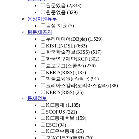
원문있음
(2,833)
원문없음
(329)
음성지원유무
음성 지원
(5)
원문제공처
누리미디어(DBpia)
(1,529)
KISTI(NDSL)
(663)
한국학술정보(KISS)
(517)
한국연구재단(KCI)
(302)
교보문고(스콜라)
(236)
KERIS(RISS)
(137)
학술교육원(eArticle)
(91)
코리아스칼라(코리아스칼라)
(38)
KERIS(RISS)
(25)
등재정보
KCI등재
(1,185)
SCOPUS
(221)
KCI등재후보
(159)
ESCI
(94)
KCI우수등재
(25)
구)KCI등재(통합)
(20)