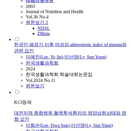
韓國營養學會
2003
Journal of Nutrition and Health
Vol.36 No.4
원문보기
2
NDSL
DBpia
한국인 폐경기 이후 여성의 atherogenic index of plasma와
관련 요인
이예진(
Lee
, Ye Jin)
,
이선영
(Ly,
Sun
Yung
)
한국생활과학회
2024
한국생활과학회 학술대회논문집
Vol.2024 No.11
원문보기
KCI등재
대전지역 종합병원 혈액투석환자의 영양섭취상태와 영
향 요인
이화순(
Lee
, Hwa
Sun
)
,
이선영
(Ly,
Sun
Yung
)