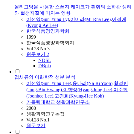
올리고당을 사용한 스폰지 케이크가 흰쥐의 소화관 생리
와 혈청지질에 미치는 영향
이선영
(
Sun-Yung
Ly)
,
이미라(Mi-Rha
Lee
)
,
이경애
(Kyong-Ae
Lee
)
한국식품영양과학회
1999
한국식품영양과학회지
Vol.28 No.3
원문보기
2
NDSL
DBpia
엽채류의 이화학적 성분 분석
이선영
(
Sun-Yung
Lee
)
,
윤나리(Na-Ri Yoon)
,
황정빈
(Jung-Bin Hwang)
,
이향정(Hyang-Jung
Lee
)
,
이준희
(Joonhee
Lee
)
,
고경희(Kyung-Hee Koh)
가톨릭대학교 생활과학연구소
2008
생활과학연구논집
Vol.28 No.1
원문보기