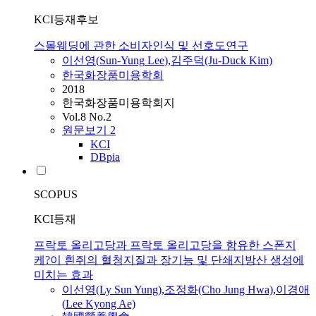
KCI등재후보
스몰웨딩에 관한 소비자인식 및 선호도연구
이선영
(
Sun-Yung
Lee
)
,
김주덕(Ju-Duck Kim)
한국화장품미용학회
2018
한국화장품미용학회지
Vol.8 No.2
원문보기
2
KCI
DBpia
SCOPUS
KCI등재
프락토 올리고당과 프락토 올리고당을 함유한 스폰지
케?이 흰쥐의 혈청지질과 장기능 및 단쇄지방산 생성에
미치는 효과
이선영
(Ly
Sun
Yung
)
,
조정화(Cho Jung Hwa)
,
이경애
(
Lee
Kyong Ae)