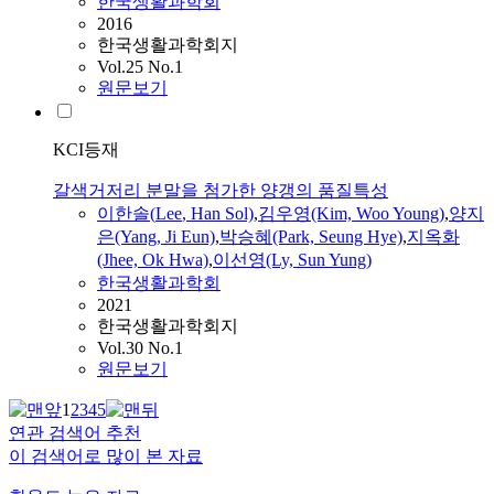
한국생활과학회
2016
한국생활과학회지
Vol.25 No.1
원문보기
KCI등재
갈색거저리 분말을 첨가한 양갱의 품질특성
이한솔(
Lee
, Han Sol)
,
김우영(Kim, Woo Young)
,
양지
은(Yang, Ji Eun)
,
박승혜(Park, Seung Hye)
,
지옥화
(Jhee, Ok Hwa)
,
이선영
(Ly,
Sun
Yung
)
한국생활과학회
2021
한국생활과학회지
Vol.30 No.1
원문보기
1
2
3
4
5
연관 검색어 추천
이 검색어로 많이 본 자료