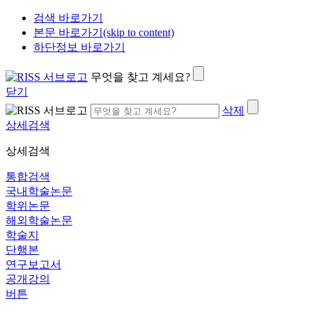
검색 바로가기
본문 바로가기(skip to content)
하단정보 바로가기
무엇을 찾고 계세요?
닫기
삭제
상세검색
상세검색
통합검색
국내학술논문
학위논문
해외학술논문
학술지
단행본
연구보고서
공개강의
버튼