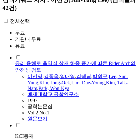
42건)
전체선택
무료
기관내 무료
유료
유리 용해로 축열실 상재 하중 증가에 따른 Rider Arch의
안전성 검토
이선영
,
김종옥
,
임대영
,
김택남
,
박원규
,
Lee
,
Sun-
Yung
,
Kim, Jong-Ock
,
Lim, Dae-Young
,
Kim, Taik-
Nam
,
Park, Won-Kya
배재대학교 공학연구소
1997
공학논문집
Vol.2 No.1
원문보기
KCI등재