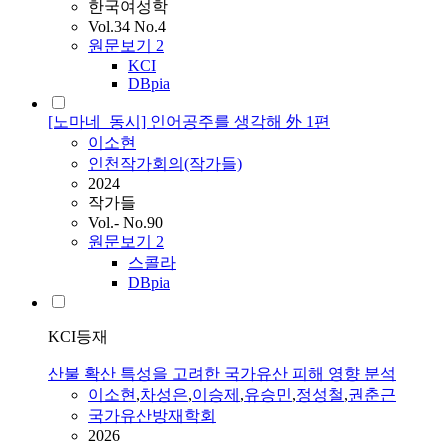
한국여성학
Vol.34 No.4
원문보기
2
KCI
DBpia
[노마네_동시] 인어공주를 생각해 外 1편
이소현
인천작가회의(작가들)
2024
작가들
Vol.- No.90
원문보기
2
스콜라
DBpia
KCI등재
산불 확산 특성을 고려한 국가유산 피해 영향 분석
이소현
,
차성은
,
이승제
,
유승민
,
정성철
,
권춘근
국가유산방재학회
2026