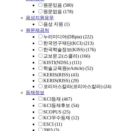
원문있음
(580)
원문없음
(178)
음성지원유무
음성 지원
(1)
원문제공처
누리미디어(DBpia)
(222)
한국연구재단(KCI)
(213)
한국학술정보(KISS)
(176)
교보문고(스콜라)
(166)
KISTI(NDSL)
(111)
학술교육원(eArticle)
(52)
KERIS(RISS)
(43)
KERIS(RISS)
(29)
코리아스칼라(코리아스칼라)
(24)
등재정보
KCI등재
(467)
KCI등재후보
(54)
SCOPUS
(25)
KCI우수등재
(12)
ESCI
(11)
3903
(3)