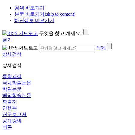
검색 바로가기
본문 바로가기(skip to content)
하단정보 바로가기
무엇을 찾고 계세요?
닫기
삭제
상세검색
상세검색
통합검색
국내학술논문
학위논문
해외학술논문
학술지
단행본
연구보고서
공개강의
버튼