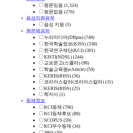
원문있음
(1,324)
원문없음
(276)
음성지원유무
음성 지원
(5)
원문제공처
누리미디어(DBpia)
(749)
한국학술정보(KISS)
(338)
한국연구재단(KCI)
(301)
KISTI(NDSL)
(244)
교보문고(스콜라)
(98)
학술교육원(eArticle)
(59)
KERIS(RISS)
(56)
코리아스칼라(코리아스칼라)
(31)
KERIS(RISS)
(25)
학지사
(1)
등재정보
KCI등재
(706)
KCI등재후보
(88)
SCOPUS
(59)
KCI우수등재
(34)
3903
(20)