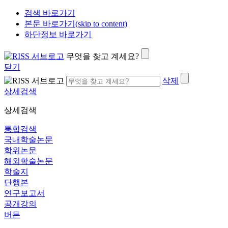
검색 바로가기
본문 바로가기(skip to content)
하단정보 바로가기
무엇을 찾고 계세요?
닫기
삭제
상세검색
상세검색
통합검색
국내학술논문
학위논문
해외학술논문
학술지
단행본
연구보고서
공개강의
버튼