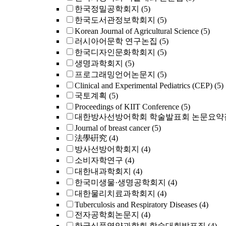
한국정밀공학회지
(5)
한국도서관정보학회지
(5)
Korean Journal of Agricultural Science
(5)
러시아어문학 연구논집
(5)
한국디자인문화학회지
(5)
생명과학회지
(5)
프로그래밍언어논문지
(5)
Clinical and Experimental Pediatrics (CEP)
(5)
국토계획
(5)
Proceedings of KIIT Conference
(5)
대한방사선방어학회 학술발표회 논문요약
Journal of breast cancer
(5)
法學硏究
(4)
방사선방어학회지
(4)
소비자학연구
(4)
대한내과학회지
(4)
한국미생물·생명공학회지
(4)
대한물리치료과학회지
(4)
Tuberculosis and Respiratory Diseases
(4)
전자공학회논문지
(4)
한국식품영양과학회 학술대회발표집
(4)