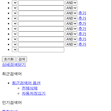
추가
추가
추가
추가
추가
추가
추가
상세검색닫기
최근검색어
최근검색어 옵션
전체삭제
자동저장끄기
인기검색어