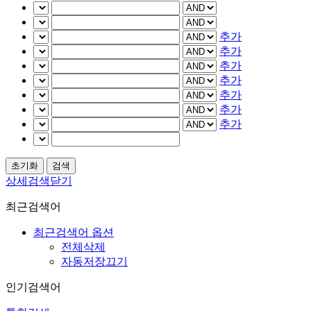
추가
추가
추가
추가
추가
추가
추가
상세검색닫기
최근검색어
최근검색어 옵션
전체삭제
자동저장끄기
인기검색어