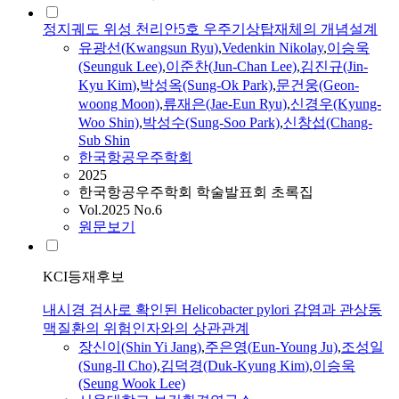
정지궤도 위성 천리안5호 우주기상탑재체의 개념설계
유광선(Kwangsun Ryu)
,
Vedenkin Nikolay
,
이승욱
(Seunguk Lee)
,
이준찬(Jun-Chan Lee)
,
김진규(Jin-
Kyu
Kim
)
,
박성옥(Sung-Ok Park)
,
문건웅(Geon-
woong Moon)
,
류재은(Jae-
Eun
Ryu)
,
신경우(Kyung-
Woo Shin)
,
박성수(Sung-Soo Park)
,
신창섭(Chang-
Sub Shin
한국항공우주학회
2025
한국항공우주학회 학술발표회 초록집
Vol.2025 No.6
원문보기
KCI등재후보
내시경 검사로 확인된 Helicobacter pylori 감염과 관상동
맥질환의 위험인자와의 상관관계
장신이(Shin Yi Jang)
,
주은영(
Eun
-Young Ju)
,
조성일
(Sung-Il Cho)
,
김덕경(Duk-Kyung
Kim
)
,
이승욱
(Seung Wook Lee)