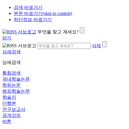
검색 바로가기
본문 바로가기(skip to content)
하단정보 바로가기
무엇을 찾고 계세요?
닫기
삭제
상세검색
상세검색
통합검색
국내학술논문
학위논문
해외학술논문
학술지
단행본
연구보고서
공개강의
버튼