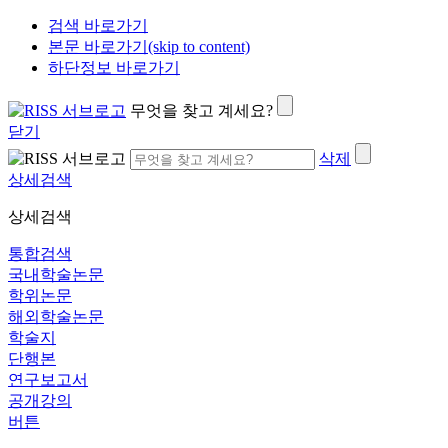
검색 바로가기
본문 바로가기(skip to content)
하단정보 바로가기
무엇을 찾고 계세요?
닫기
삭제
상세검색
상세검색
통합검색
국내학술논문
학위논문
해외학술논문
학술지
단행본
연구보고서
공개강의
버튼