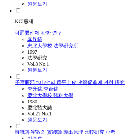
원문보기
KCI등재
可罰要件에 관한 연구
李昇鎬
忠北大學校 法學硏究所
1997
法學硏究
Vol.8 No.1
원문보기
子宮膣部 "미란"의 扁平上皮 收復促進에 관한 硏究
李升鎬
,
李台鎬
慶北大學校 醫科大學
1980
慶北醫大誌
Vol.21 No.1
원문보기
唯識과 密敎의 實踐論 導出原理 比較硏究 小考
이승호