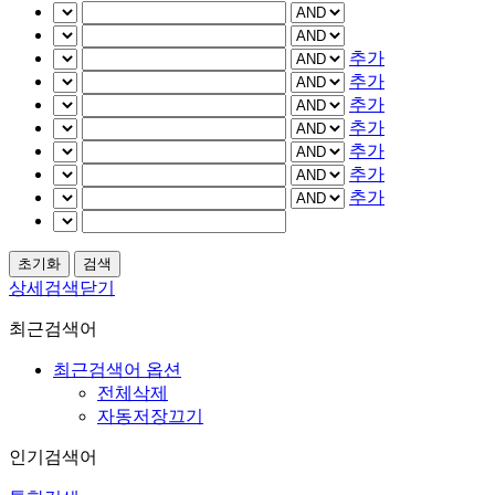
추가
추가
추가
추가
추가
추가
추가
상세검색닫기
최근검색어
최근검색어 옵션
전체삭제
자동저장끄기
인기검색어