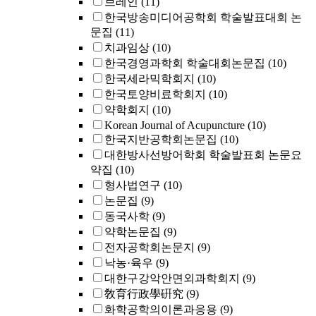
브레인
(11)
한국방송미디어공학회 학술발표대회 논
문집
(11)
치과임상
(10)
한국경영과학회 학술대회논문집
(10)
한국세라믹학회지
(10)
한국토양비료학회지
(10)
약학회지
(10)
Korean Journal of Acupuncture
(10)
한국지반공학회논문집
(10)
대한방사선방어학회 학술발표회 논문요
약집
(10)
형사법연구
(10)
논문집
(9)
동국사학
(9)
약학논문집
(9)
전자공학회논문지
(9)
낙농·육우
(9)
대한구강악안면외과학회지
(9)
敎育行政學硏究
(9)
화학공학의이론과응용
(9)