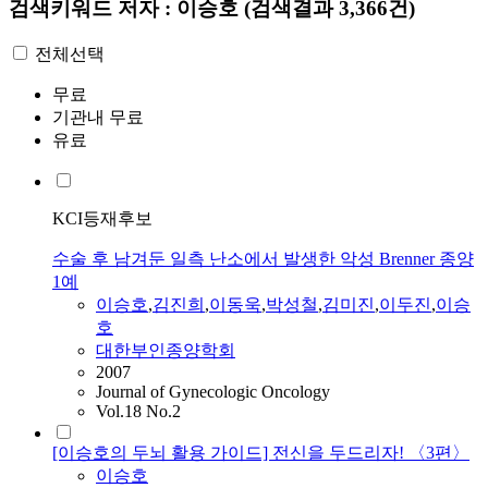
검색키워드
저자 : 이승호
(검색결과 3,366건)
전체선택
무료
기관내 무료
유료
KCI등재후보
수술 후 남겨둔 일측 난소에서 발생한 악성 Brenner 종양
1예
이승호
,
김진희
,
이동욱
,
박성철
,
김미진
,
이두진
,
이승
호
대한부인종양학회
2007
Journal of Gynecologic Oncology
Vol.18 No.2
[이승호의 두뇌 활용 가이드] 전신을 두드리자! 〈3편〉
이승호