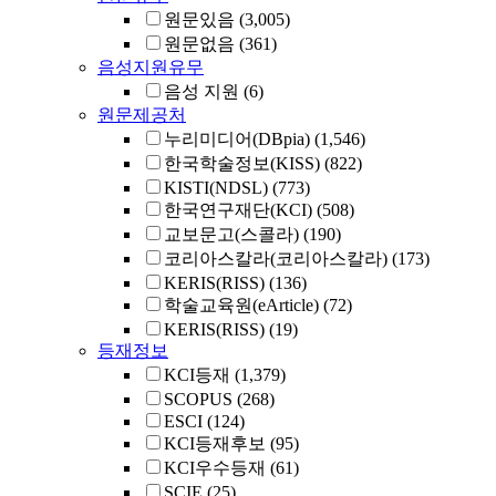
원문있음
(3,005)
원문없음
(361)
음성지원유무
음성 지원
(6)
원문제공처
누리미디어(DBpia)
(1,546)
한국학술정보(KISS)
(822)
KISTI(NDSL)
(773)
한국연구재단(KCI)
(508)
교보문고(스콜라)
(190)
코리아스칼라(코리아스칼라)
(173)
KERIS(RISS)
(136)
학술교육원(eArticle)
(72)
KERIS(RISS)
(19)
등재정보
KCI등재
(1,379)
SCOPUS
(268)
ESCI
(124)
KCI등재후보
(95)
KCI우수등재
(61)
SCIE
(25)