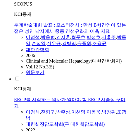
SCOPUS
KCI등재
춘계학술대회 발표 : 포스터전시 ; 만성 B형간염이 있는
젊은 성인 남자에서 중증 간섬유화의 예측 지표
이엄석
,
박용범
,
김지훈
,
최준호
,
박정호
,
김홍주
,
박동
일
,
손정일
,
전우규
,
김병익
,
윤중원
,
조용균
대한간학회
2006
Clinical and Molecular Hepatology(대한간학회지)
Vol.12 No.3(S)
원문보기
KCI등재
ERCP를 시작하는 의사가 알아야 할 ERCP 시술실 꾸미
기
이엄석
,
전형구
,
박주상
,
이선영
,
이동욱
,
박창환
,
조광
범
대한췌장담도학회(구 대한췌담도학회)
2022