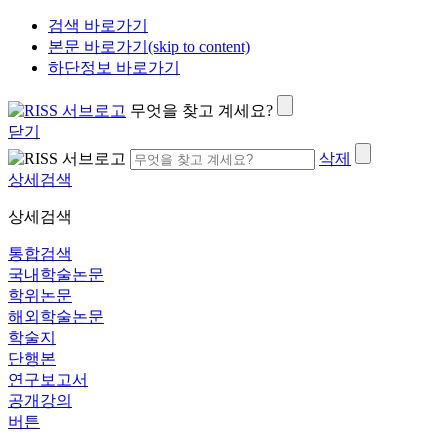
검색 바로가기
본문 바로가기(skip to content)
하단정보 바로가기
무엇을 찾고 계세요?
닫기
삭제
상세검색
상세검색
통합검색
국내학술논문
학위논문
해외학술논문
학술지
단행본
연구보고서
공개강의
버튼