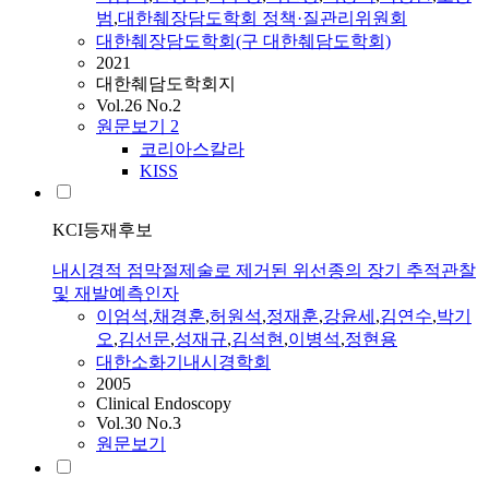
범
,
대한췌장담도학회 정책·질관리위원회
대한췌장담도학회(구 대한췌담도학회)
2021
대한췌담도학회지
Vol.26 No.2
원문보기
2
코리아스칼라
KISS
KCI등재후보
내시경적 점막절제술로 제거된 위선종의 장기 추적관찰
및 재발예측인자
이엄석
,
채경훈
,
허원석
,
정재훈
,
강윤세
,
김연수
,
박기
오
,
김선문
,
성재규
,
김석현
,
이병석
,
정현용
대한소화기내시경학회
2005
Clinical Endoscopy
Vol.30 No.3
원문보기