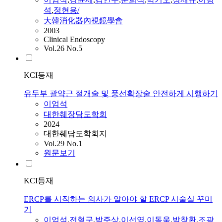
석
,
정현용/
大韓消化器內視鏡學會
2003
Clinical Endoscopy
Vol.26 No.5
KCI등재
유두부 괄약근 절개술 및 풍선확장술 안전하게 시행하기
이엄석
대한췌장담도학회
2024
대한췌담도학회지
Vol.29 No.1
원문보기
KCI등재
ERCP를 시작하는 의사가 알아야 할 ERCP 시술실 꾸미
기
이엄석
,
전형구
,
박주상
,
이선영
,
이동욱
,
박창환
,
조광