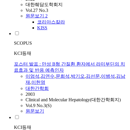
대한췌담도학회지
Vol.27 No.3
원문보기
2
코리아스칼라
KISS
SCOPUS
KCI등재
포스터 발표 : 만성 B형 간질환 환자에서 라미부딘의 치
료효과 및 반응 예측인자
이엄석
,
김연수
,
문희석
,
박기오
,
김선문
,
이병석
,
김남
재
,
이헌영
대한간학회
2003
Clinical and Molecular Hepatology(대한간학회지)
Vol.9 No.3(S)
원문보기
KCI등재