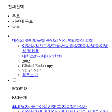
전체선택
무료
기관내 무료
유료
대장의 측방발육형 종양의 임상 병리학적 고찰
이엄석
,
김선문
,
양현웅
,
서승원
,
성재규
,
나병규
,
이병
석
,
정현용
대한소화기내시경학회
2002
Clinical Endoscopy
Vol.24 No.4
원문보기
SCOPUS
KCI등재
44세 남자, 골수이식 시행 후 지속적인 설사
이엄석
,
강윤세
,
김연수
,
문희석
,
박기오
,
성재규
,
이병