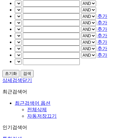
추가
추가
추가
추가
추가
추가
추가
상세검색닫기
최근검색어
최근검색어 옵션
전체삭제
자동저장끄기
인기검색어