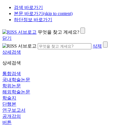
검색 바로가기
본문 바로가기(skip to content)
하단정보 바로가기
무엇을 찾고 계세요?
닫기
삭제
상세검색
상세검색
통합검색
국내학술논문
학위논문
해외학술논문
학술지
단행본
연구보고서
공개강의
버튼