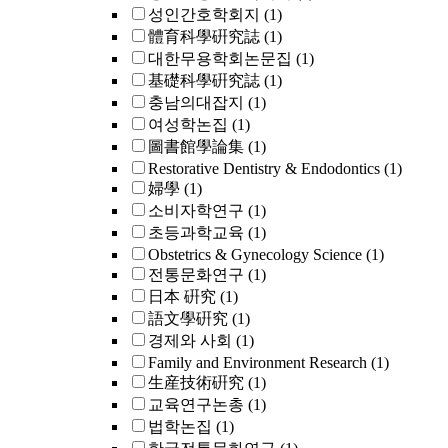
성인간호학회지
(1)
體育科學硏究誌
(1)
대한무용학회논문집
(1)
基礎科學硏究誌
(1)
충남의대잡지
(1)
여성학논집
(1)
圖書館學論集
(1)
Restorative Dentistry & Endodontics
(1)
婦學
(1)
소비자학연구
(1)
초등과학교육
(1)
Obstetrics & Gynecology Science
(1)
전통문화연구
(1)
日本 硏究
(1)
語文學硏究
(1)
경제와 사회
(1)
Family and Environment Research
(1)
生産技術硏究
(1)
교육연구논총
(1)
법학논집
(1)