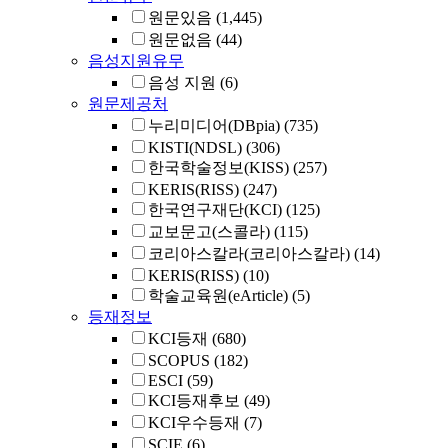
원문있음
(1,445)
원문없음
(44)
음성지원유무
음성 지원
(6)
원문제공처
누리미디어(DBpia)
(735)
KISTI(NDSL)
(306)
한국학술정보(KISS)
(257)
KERIS(RISS)
(247)
한국연구재단(KCI)
(125)
교보문고(스콜라)
(115)
코리아스칼라(코리아스칼라)
(14)
KERIS(RISS)
(10)
학술교육원(eArticle)
(5)
등재정보
KCI등재
(680)
SCOPUS
(182)
ESCI
(59)
KCI등재후보
(49)
KCI우수등재
(7)
SCIE
(6)