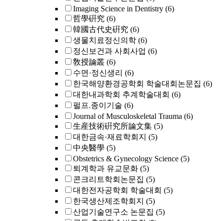
Imaging Science in Dentistry
(6)
哲學硏究
(6)
韓國古代史硏究
(6)
생물치료정신의학
(6)
정신보건과 사회사업
(6)
敎授論叢
(6)
수면·정신생리
(6)
한국해양환경공학회 학술대회논문집
(6)
대한내과학회 추계학술대회
(6)
펄프.종이기술
(6)
Journal of Musculoskeletal Trauma
(6)
生産技術硏究所論文集
(5)
대한금속·재료학회지
(5)
中央醫學
(5)
Obstetrics & Gynecology Science
(5)
퇴계학과 유교문화
(5)
콘크리트학회논문집
(5)
대한전자공학회 학술대회
(5)
한국생산제조학회지
(5)
산업기술연구소 논문집
(5)