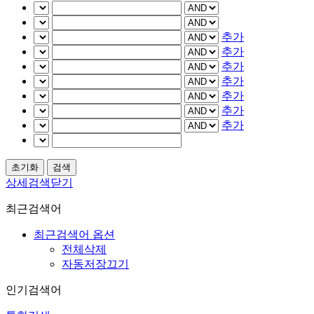
추가
추가
추가
추가
추가
추가
추가
상세검색닫기
최근검색어
최근검색어 옵션
전체삭제
자동저장끄기
인기검색어