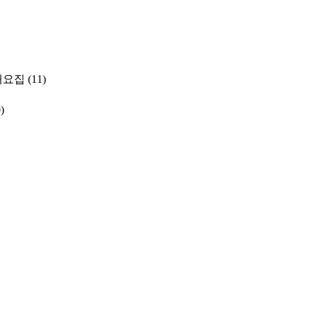
개요집
(11)
)