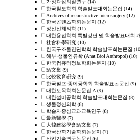
가정과삶의질연구
(14)
한국철도학회 학술발표대회논문집
(14)
Archives of reconstructive microsurgery
(12)
한국콘텐츠학회논문지
(12)
정신신체의학
(11)
대한용접학회 특별강연 및 학술발표대회 
社會科學硏究
(10)
한국구조물진단학회 학술발표회논문집
(10
해부·생물인류학 (Anat Biol Anthropol)
(10)
한국컴퓨터정보학회논문지
(10)
論文集
(9)
比較敎育硏究
(9)
한국펄프·종이공학회 학술발표논문집
(9)
대한토목학회논문집 A
(9)
대한설비공학회 학술발표대회논문집
(8)
생물정신의학
(8)
학습자중심교과교육연구
(8)
最新醫學
(7)
大韓建築學會論文集
(7)
한국산학기술학회논문지
(7)
산업기술연구논문집
(6)