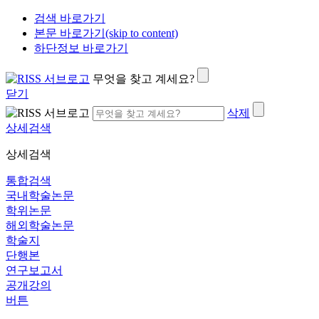
검색 바로가기
본문 바로가기(skip to content)
하단정보 바로가기
무엇을 찾고 계세요?
닫기
삭제
상세검색
상세검색
통합검색
국내학술논문
학위논문
해외학술논문
학술지
단행본
연구보고서
공개강의
버튼