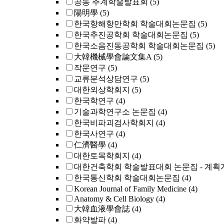
공동 추계학술발표회
(5)
陽明學
(5)
한국항해항만학회 학술대회논문집
(5)
한국추진공학회 학술대회논문집
(5)
한국소음진동공학회 학술대회논문집
(5)
大韓機械學會論文集A
(5)
작문연구
(5)
교류분석상담연구
(5)
대한외상학회지
(5)
한국학연구
(4)
기술과학연구소 논문집
(4)
한국비파괴검사학회지
(4)
한국사연구
(4)
仁濟醫學
(4)
대한토목학회지
(4)
대한건축학회 학술발표대회 논문집 - 계획
한국통신학회 학술대회논문집
(4)
Korean Journal of Family Medicine
(4)
Anatomy & Cell Biology
(4)
大韓血液學會誌
(4)
화약발파
(4)