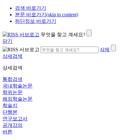
검색 바로가기
본문 바로가기(skip to content)
하단정보 바로가기
무엇을 찾고 계세요?
닫기
삭제
상세검색
상세검색
통합검색
국내학술논문
학위논문
해외학술논문
학술지
단행본
연구보고서
공개강의
버튼