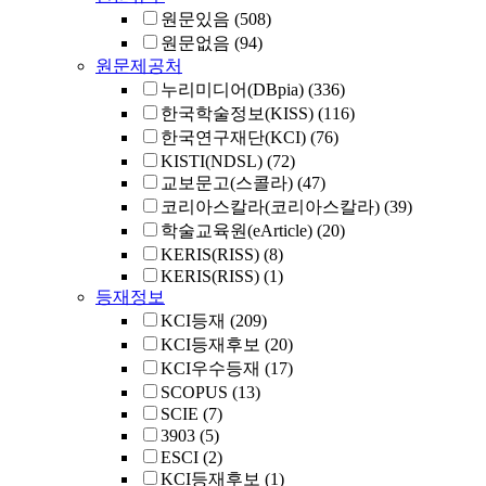
원문있음
(508)
원문없음
(94)
원문제공처
누리미디어(DBpia)
(336)
한국학술정보(KISS)
(116)
한국연구재단(KCI)
(76)
KISTI(NDSL)
(72)
교보문고(스콜라)
(47)
코리아스칼라(코리아스칼라)
(39)
학술교육원(eArticle)
(20)
KERIS(RISS)
(8)
KERIS(RISS)
(1)
등재정보
KCI등재
(209)
KCI등재후보
(20)
KCI우수등재
(17)
SCOPUS
(13)
SCIE
(7)
3903
(5)
ESCI
(2)
KCI등재후보
(1)