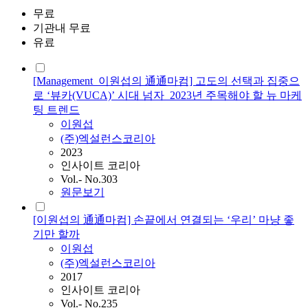
무료
기관내 무료
유료
[Management_이원섭의 通通마컴] 고도의 선택과 집중으
로 ‘뷰카(VUCA)’ 시대 넘자_2023년 주목해야 할 뉴 마케
팅 트렌드
이원섭
(주)엑설런스코리아
2023
인사이트 코리아
Vol.- No.303
원문보기
[이원섭의 通通마컴] 손끝에서 연결되는 ‘우리’ 마냥 좋
기만 할까
이원섭
(주)엑설런스코리아
2017
인사이트 코리아
Vol.- No.235