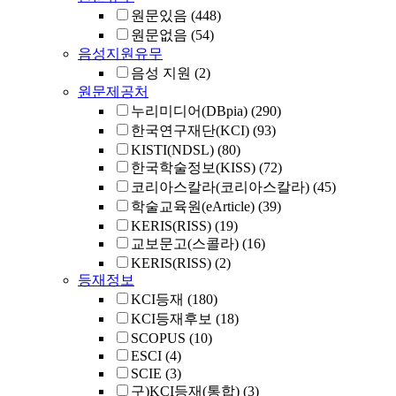
원문있음
(448)
원문없음
(54)
음성지원유무
음성 지원
(2)
원문제공처
누리미디어(DBpia)
(290)
한국연구재단(KCI)
(93)
KISTI(NDSL)
(80)
한국학술정보(KISS)
(72)
코리아스칼라(코리아스칼라)
(45)
학술교육원(eArticle)
(39)
KERIS(RISS)
(19)
교보문고(스콜라)
(16)
KERIS(RISS)
(2)
등재정보
KCI등재
(180)
KCI등재후보
(18)
SCOPUS
(10)
ESCI
(4)
SCIE
(3)
구)KCI등재(통합)
(3)