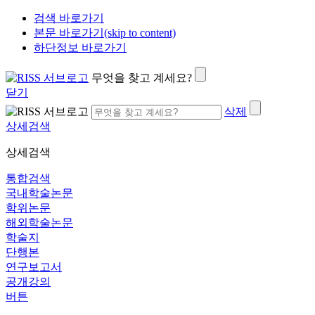
검색 바로가기
본문 바로가기(skip to content)
하단정보 바로가기
무엇을 찾고 계세요?
닫기
삭제
상세검색
상세검색
통합검색
국내학술논문
학위논문
해외학술논문
학술지
단행본
연구보고서
공개강의
버튼