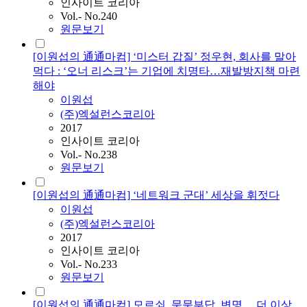
인사이트 코리아
Vol.- No.240
원문보기
[이원섭의 通通마컴] ‘미스터 갑질’ 정우현, 회사를 말아
먹다 : ‘오너 리스크’는 기업에 치명타…재발방지책 마련
해야
이원섭
(주)엑설런스코리아
2017
인사이트 코리아
Vol.- No.238
원문보기
[이원섭의 通通마컴] ‘네트워크 군대’ 세상을 휘젓다
이원섭
(주)엑설런스코리아
2017
인사이트 코리아
Vol.- No.233
원문보기
[이원섭의 通通마컴] 모르쇠, 묵묵부답, 변명… 더 이상