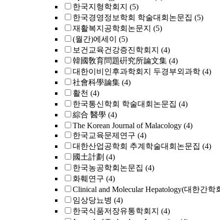
한국지형학회지
(5)
한국경영정보학회 학술대회논문집
(5)
재활복지공학회논문지
(5)
(월간)에세이
(5)
보건교육건강증진학회지
(4)
韓國敎育問題硏究所論文集
(4)
대한이비인후과학회지 두경부외과학
(4)
社會科學論集
(4)
활천
(4)
한국통신학회 학술대회논문집
(4)
綜合 醫學
(4)
The Korean Journal of Malacology
(4)
한국교육문제연구
(4)
대한산업공학회 추계학술대회논문집
(4)
國土計劃
(4)
한국농공학회논문집
(4)
화훼연구
(4)
Clinical and Molecular Hepatology(대한간
임상당뇨병
(4)
한국식품저장유통학회지
(4)