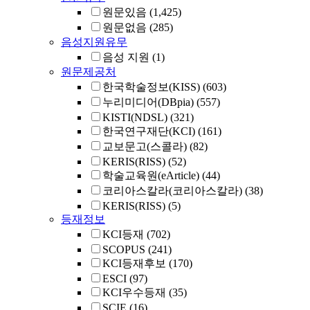
원문있음
(1,425)
원문없음
(285)
음성지원유무
음성 지원
(1)
원문제공처
한국학술정보(KISS)
(603)
누리미디어(DBpia)
(557)
KISTI(NDSL)
(321)
한국연구재단(KCI)
(161)
교보문고(스콜라)
(82)
KERIS(RISS)
(52)
학술교육원(eArticle)
(44)
코리아스칼라(코리아스칼라)
(38)
KERIS(RISS)
(5)
등재정보
KCI등재
(702)
SCOPUS
(241)
KCI등재후보
(170)
ESCI
(97)
KCI우수등재
(35)
SCIE
(16)