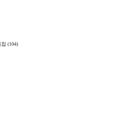
록집
(104)