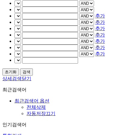
추가
추가
추가
추가
추가
추가
추가
상세검색닫기
최근검색어
최근검색어 옵션
전체삭제
자동저장끄기
인기검색어