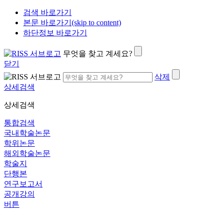
검색 바로가기
본문 바로가기(skip to content)
하단정보 바로가기
무엇을 찾고 계세요?
닫기
삭제
상세검색
상세검색
통합검색
국내학술논문
학위논문
해외학술논문
학술지
단행본
연구보고서
공개강의
버튼