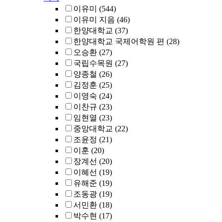
이유미
(544)
이유미 지음
(46)
한양대학교
(37)
한양대학교 국제어학원 편
(28)
오승환
(27)
국립수목원
(27)
양종철
(26)
김정훈
(25)
이영숙
(24)
이찬규
(23)
임현열
(23)
중앙대학교
(22)
조윤정
(21)
이훈
(20)
장계선
(20)
이혜선
(19)
유해준
(19)
조동광
(19)
서민환
(18)
박수현
(17)