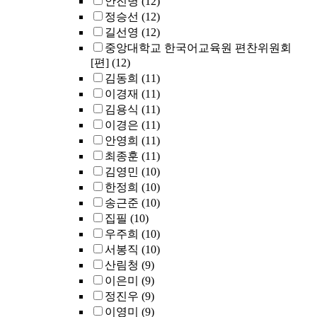
안진명
(12)
정승선
(12)
길선영
(12)
중앙대학교 한국어교육원 편찬위원회
[편]
(12)
김동희
(11)
이경재
(11)
김용식
(11)
이경은
(11)
안영희
(11)
최종훈
(11)
김영민
(10)
한정희
(10)
송근준
(10)
집필
(10)
우주희
(10)
서봉직
(10)
산림청
(9)
이은미
(9)
정진우
(9)
이영미
(9)