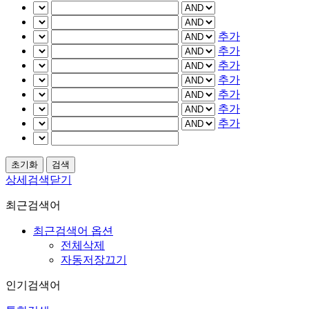
추가
추가
추가
추가
추가
추가
추가
상세검색닫기
최근검색어
최근검색어 옵션
전체삭제
자동저장끄기
인기검색어