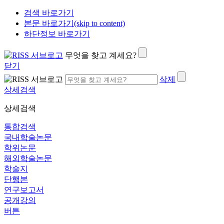
검색 바로가기
본문 바로가기(skip to content)
하단정보 바로가기
무엇을 찾고 계세요?
닫기
삭제
상세검색
상세검색
통합검색
국내학술논문
학위논문
해외학술논문
학술지
단행본
연구보고서
공개강의
버튼