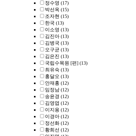
정수영
(17)
박선옥
(15)
조자현
(15)
한국
(13)
이소영
(13)
김진아
(13)
김병국
(13)
오구균
(13)
김은진
(13)
국립수목원 [편]
(13)
최유숙
(13)
홍달오
(13)
안재홍
(12)
임정남
(12)
송윤경
(12)
김영엽
(12)
이지용
(12)
이경아
(12)
정선화
(12)
황희선
(12)