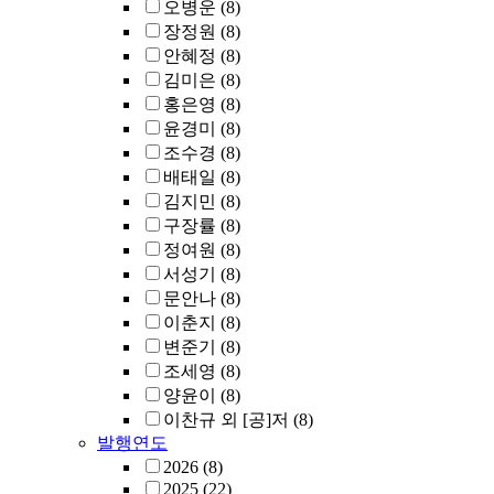
오병운
(8)
장정원
(8)
안혜정
(8)
김미은
(8)
홍은영
(8)
윤경미
(8)
조수경
(8)
배태일
(8)
김지민
(8)
구장률
(8)
정여원
(8)
서성기
(8)
문안나
(8)
이춘지
(8)
변준기
(8)
조세영
(8)
양윤이
(8)
이찬규 외 [공]저
(8)
발행연도
2026
(8)
2025
(22)