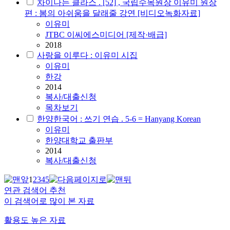
차이나는 클라스 . [52] , 국립수목원장 이유미 원장
편 : 봄의 아쉬움을 달래줄 강연 [비디오녹화자료]
이유미
JTBC 이씨에스미디어 [제작·배급]
2018
사랑을 이루다 : 이유미 시집
이유미
한강
2014
복사/대출신청
목차보기
한양한국어 : 쓰기 연습 . 5-6 = Hanyang Korean
이유미
한양대학교 출판부
2014
복사/대출신청
1
2
3
4
5
연관 검색어 추천
이 검색어로 많이 본 자료
활용도 높은 자료