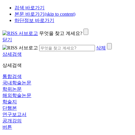
검색 바로가기
본문 바로가기(skip to content)
하단정보 바로가기
무엇을 찾고 계세요?
닫기
삭제
상세검색
상세검색
통합검색
국내학술논문
학위논문
해외학술논문
학술지
단행본
연구보고서
공개강의
버튼