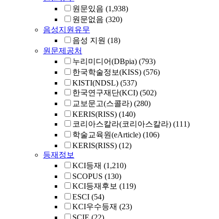
원문있음
(1,938)
원문없음
(320)
음성지원유무
음성 지원
(18)
원문제공처
누리미디어(DBpia)
(793)
한국학술정보(KISS)
(576)
KISTI(NDSL)
(537)
한국연구재단(KCI)
(502)
교보문고(스콜라)
(280)
KERIS(RISS)
(140)
코리아스칼라(코리아스칼라)
(111)
학술교육원(eArticle)
(106)
KERIS(RISS)
(12)
등재정보
KCI등재
(1,210)
SCOPUS
(130)
KCI등재후보
(119)
ESCI
(54)
KCI우수등재
(23)
SCIE
(22)