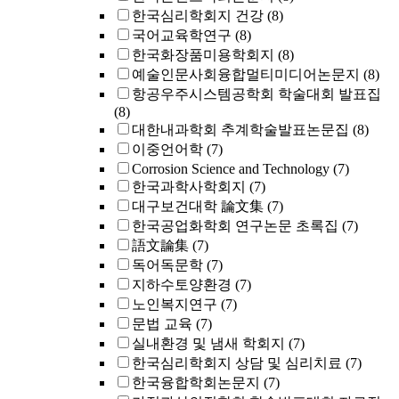
한국심리학회지 건강
(8)
국어교육학연구
(8)
한국화장품미용학회지
(8)
예술인문사회융합멀티미디어논문지
(8)
항공우주시스템공학회 학술대회 발표집
(8)
대한내과학회 추계학술발표논문집
(8)
이중언어학
(7)
Corrosion Science and Technology
(7)
한국과학사학회지
(7)
대구보건대학 論文集
(7)
한국공업화학회 연구논문 초록집
(7)
語文論集
(7)
독어독문학
(7)
지하수토양환경
(7)
노인복지연구
(7)
문법 교육
(7)
실내환경 및 냄새 학회지
(7)
한국심리학회지 상담 및 심리치료
(7)
한국융합학회논문지
(7)