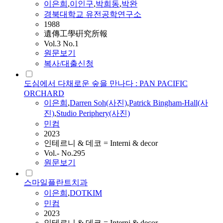
이은희
,
이인구
,
박희동
,
박완
경북대학교 유전공학연구소
1988
遺傳工學硏究所報
Vol.3 No.1
원문보기
복사/대출신청
도심에서 다채로운 숲을 만나다 : PAN PACIFIC
ORCHARD
이은희
,
Darren Soh(사진)
,
Patrick Bingham-Hall(사
진)
,
Studio Periphery(사진)
민컴
2023
인테르니 & 데코 = Interni & decor
Vol.- No.295
원문보기
스마일플란트치과
이은희
,
DOTKIM
민컴
2023
인테르니 & 데코 = Interni & decor