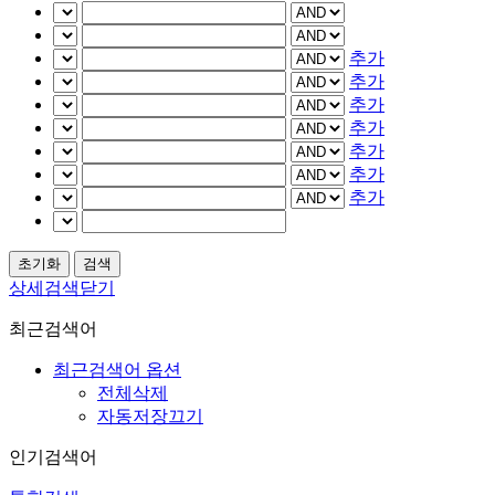
추가
추가
추가
추가
추가
추가
추가
상세검색닫기
최근검색어
최근검색어 옵션
전체삭제
자동저장끄기
인기검색어