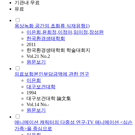
기관내 무료
유료
옥상녹화 공간의 초화류 식재유형1)
이은희
,윤희정,이정아,임미정,장성완
한국환경생태학회
2011
한국환경생태학회 학술대회지
Vol.21 No.2
원문보기
의료보험본인부담금액에 관한 연구
이은희
대구보건대학
1994
대구보건대학 論文集
Vol.14 No.-
원문보기
애니메이션 캐릭터의 다중성 연구-TV 애니메이션 <심슨
가족>을 중심으로
이은희