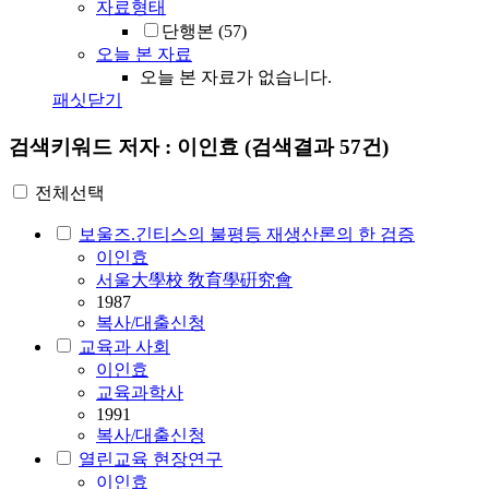
자료형태
단행본
(57)
오늘 본 자료
오늘 본 자료가 없습니다.
패싯닫기
검색키워드
저자 : 이인효
(검색결과 57건)
전체선택
보울즈.긴티스의 불평등 재생산론의 한 검증
이인효
서울大學校 敎育學硏究會
1987
복사/대출신청
교육과 사회
이인효
교육과학사
1991
복사/대출신청
열린교육 현장연구
이인효