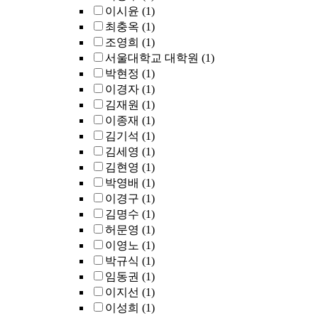
이시윤
(1)
최충옥
(1)
조영희
(1)
서울대학교 대학원
(1)
박현정
(1)
이경자
(1)
김재원
(1)
이종재
(1)
김기석
(1)
김세영
(1)
김현영
(1)
박영배
(1)
이경구
(1)
김명수
(1)
허문영
(1)
이영노
(1)
박규식
(1)
임동권
(1)
이지선
(1)
이성희
(1)