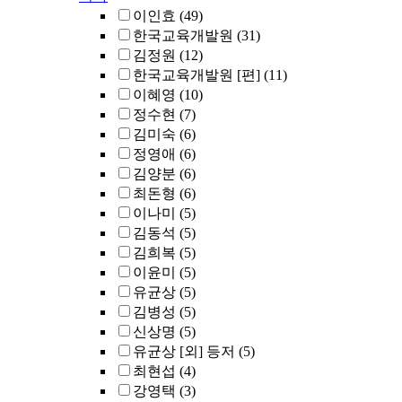
이인효
(49)
한국교육개발원
(31)
김정원
(12)
한국교육개발원 [편]
(11)
이혜영
(10)
정수현
(7)
김미숙
(6)
정영애
(6)
김양분
(6)
최돈형
(6)
이나미
(5)
김동석
(5)
김희복
(5)
이윤미
(5)
유균상
(5)
김병성
(5)
신상명
(5)
유균상 [외] 등저
(5)
최현섭
(4)
강영택
(3)