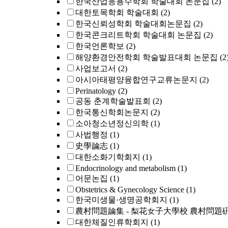
한국산업응용수학회 학술대회 논문집
(2)
대한토목학회 학술대회
(2)
한국신뢰성학회 학술대회논문집
(2)
한국콘크리트학회 학술대회 논문집
(2)
한국언론학보
(2)
해양환경안전학회 학술발표대회 논문집
(2
사업보고서
(2)
아시아태평양융합연구교류논문지
(2)
Perinatology
(2)
공동 춘계학술발표회
(2)
한국통신학회논문지
(2)
소아청소년정신의학
(1)
사법행정
(1)
史學論志
(1)
대한소화기학회지
(1)
Endocrinology and metabolism
(1)
어문논집
(1)
Obstetrics & Gynecology Science
(1)
한국미생물·생명공학회지
(1)
農村問題論集 - 梨花女子大學校 農村問題
대한체질인류학회지
(1)