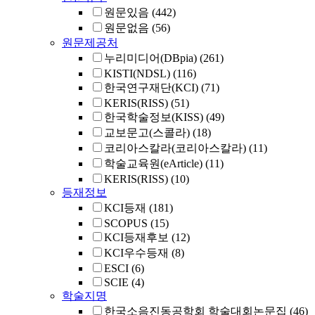
원문있음
(442)
원문없음
(56)
원문제공처
누리미디어(DBpia)
(261)
KISTI(NDSL)
(116)
한국연구재단(KCI)
(71)
KERIS(RISS)
(51)
한국학술정보(KISS)
(49)
교보문고(스콜라)
(18)
코리아스칼라(코리아스칼라)
(11)
학술교육원(eArticle)
(11)
KERIS(RISS)
(10)
등재정보
KCI등재
(181)
SCOPUS
(15)
KCI등재후보
(12)
KCI우수등재
(8)
ESCI
(6)
SCIE
(4)
학술지명
한국소음진동공학회 학술대회논문집
(46)