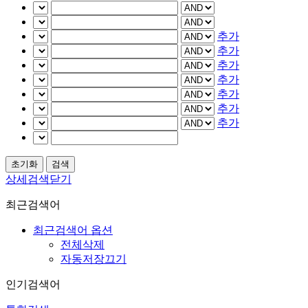
추가
추가
추가
추가
추가
추가
추가
상세검색닫기
최근검색어
최근검색어 옵션
전체삭제
자동저장끄기
인기검색어