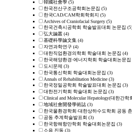
韓國社會學
(5)
한국전산구조공학회논문집
(5)
한국CAD/CAM학회학회지
(5)
Archives of Craniofacial Surgery
(5)
한국건축시공학회 학술발표대회 논문집
(5
弘大論叢
(4)
基礎科學論文集
(4)
자연과학연구
(4)
대한직업환경의학회 학술대회 논문집
(4)
한국해양환경·에너지학회 학술대회논문집
도시문제
(3)
한국통신학회 학술대회논문집
(3)
Annals of Rehabilitation Medicine
(3)
한국정밀공학회 학술발표대회 논문집
(3)
대한전기학회 학술대회 논문집
(3)
Clinical and Molecular Hepatology(대한간
地域社會開發學術誌
(3)
한국물환경학회·대한상하수도학회 공동 
공동 추계학술발표회
(3)
한국항해항만학회 학술대회논문집
(3)
소음 진동
(3)