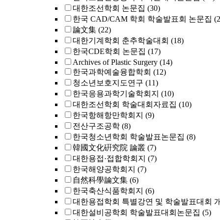
대한조선학회 논문집
(30)
한국 CAD/CAM 학회 학술발표회 논문집
(
論文集
(22)
대한기계학회 춘추학술대회
(18)
한국CDE학회 논문집
(17)
Archives of Plastic Surgery
(14)
한국과학예술융합학회
(12)
청소년보호지도연구
(11)
한국응용과학기술학회지
(10)
대한조선학회 학술대회자료집
(10)
한국항해항만학회지
(9)
전산구조공학
(8)
한국청소년학회 학술발표논문집
(8)
韓國文化硏究院 論叢
(7)
대한용접·접합학회지
(7)
한국해양공학회지
(7)
自然科學論文集
(6)
한국축산식품학회지
(6)
대한용접학회 특별강연 및 학술발표대회 
대한설비공학회 학술발표대회논문집
(5)