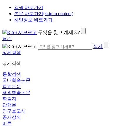
검색 바로가기
본문 바로가기(skip to content)
하단정보 바로가기
무엇을 찾고 계세요?
닫기
삭제
상세검색
상세검색
통합검색
국내학술논문
학위논문
해외학술논문
학술지
단행본
연구보고서
공개강의
버튼