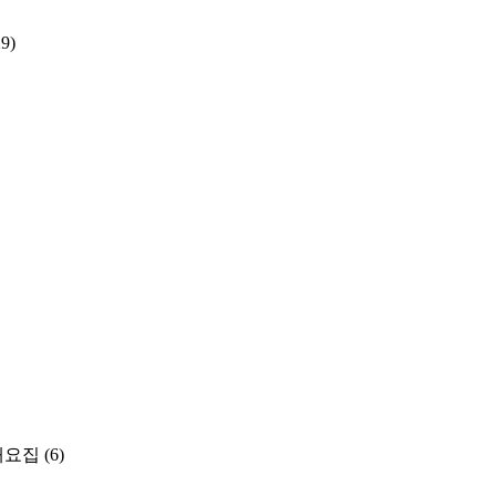
29)
개요집
(6)