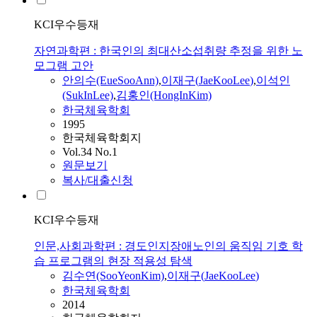
KCI우수등재
자연과학편 : 한국인의 최대산소섭취량 추정을 위한 노
모그램 고안
안의수(EueSooAnn)
,
이재구
(
JaeKooLee
)
,
이석인
(SukInLee)
,
김홍인(HongInKim)
한국체육학회
1995
한국체육학회지
Vol.34 No.1
원문보기
복사/대출신청
KCI우수등재
인문,사회과학편 : 경도인지장애노인의 움직임 기호 학
습 프로그램의 현장 적용성 탐색
김수연(SooYeonKim)
,
이재구
(
JaeKooLee
)
한국체육학회
2014