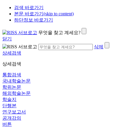
검색 바로가기
본문 바로가기(skip to content)
하단정보 바로가기
무엇을 찾고 계세요?
닫기
삭제
상세검색
상세검색
통합검색
국내학술논문
학위논문
해외학술논문
학술지
단행본
연구보고서
공개강의
버튼