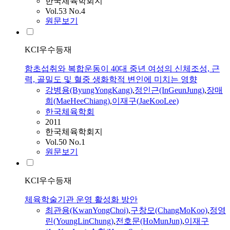
한국체육학회지
Vol.53 No.4
원문보기
KCI우수등재
함초섭취와 복합운동이 40대 중년 여성의 신체조성, 근
력, 골밀도 및 혈중 생화학적 변인에 미치는 영향
강병용(ByungYongKang)
,
정인근(InGeunJung)
,
장매
희(MaeHeeChiang)
,
이재구
(
JaeKooLee
)
한국체육학회
2011
한국체육학회지
Vol.50 No.1
원문보기
KCI우수등재
체육학술기관 운영 활성화 방안
최관용(KwanYongChoi)
,
구창모(ChangMoKoo)
,
정영
린(YoungLinChung)
,
전호문(HoMunJun)
,
이재구