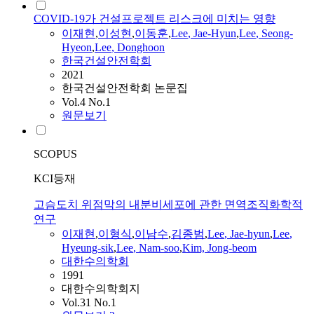
COVID-19가 건설프로젝트 리스크에 미치는 영향
이재현
,
이성현
,
이동훈
,
Lee
,
Jae-Hyun
,
Lee
, Seong-
Hyeon
,
Lee
, Donghoon
한국건설안전학회
2021
한국건설안전학회 논문집
Vol.4 No.1
원문보기
SCOPUS
KCI등재
고슴도치 위점막의 내분비세포에 관한 면역조직화학적
연구
이재현
,
이형식
,
이남수
,
김종범
,
Lee
,
Jae-hyun
,
Lee
,
Hyeung-sik
,
Lee
, Nam-soo
,
Kim, Jong-beom
대한수의학회
1991
대한수의학회지
Vol.31 No.1