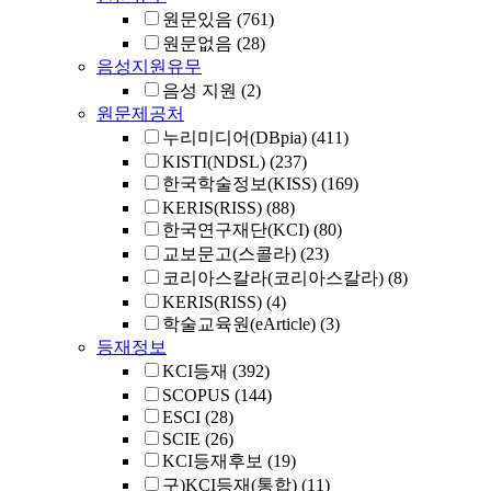
원문있음
(761)
원문없음
(28)
음성지원유무
음성 지원
(2)
원문제공처
누리미디어(DBpia)
(411)
KISTI(NDSL)
(237)
한국학술정보(KISS)
(169)
KERIS(RISS)
(88)
한국연구재단(KCI)
(80)
교보문고(스콜라)
(23)
코리아스칼라(코리아스칼라)
(8)
KERIS(RISS)
(4)
학술교육원(eArticle)
(3)
등재정보
KCI등재
(392)
SCOPUS
(144)
ESCI
(28)
SCIE
(26)
KCI등재후보
(19)
구)KCI등재(통합)
(11)