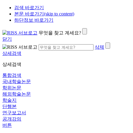
검색 바로가기
본문 바로가기(skip to content)
하단정보 바로가기
무엇을 찾고 계세요?
닫기
삭제
상세검색
상세검색
통합검색
국내학술논문
학위논문
해외학술논문
학술지
단행본
연구보고서
공개강의
버튼