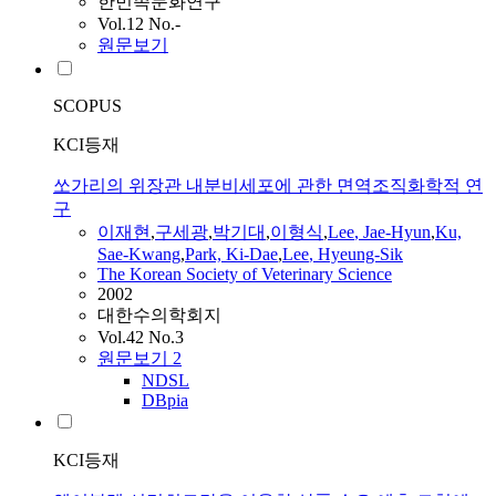
한민족문화연구
Vol.12 No.-
원문보기
SCOPUS
KCI등재
쏘가리의 위장관 내분비세포에 관한 면역조직화학적 연
구
이재현
,
구세광
,
박기대
,
이형식
,
Lee
,
Jae-Hyun
,
Ku,
Sae-Kwang
,
Park, Ki-Dae
,
Lee
, Hyeung-Sik
The Korean Society of Veterinary Science
2002
대한수의학회지
Vol.42 No.3
원문보기
2
NDSL
DBpia
KCI등재