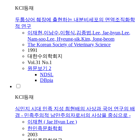
KCI등재
두툽상어 췌장에 출현하는 내분비세포의 면역조직화학
적 연구
이재현
,
이남수
,
이형식
,
김종법
,
Lee
,
Jae-hyun
,
Lee
,
Nam-soo
,
Lee
, Hyeung-sik
,
Kim, Jong-beom
The Korean Society of Veterinary Science
1991
대한수의학회지
Vol.31 No.1
원문보기
2
NDSL
DBpia
KCI등재
식민지 시대 민족 지성 최현배의 사상과 국어 연구의 배
경 - 민족주의적 낭만주의자로서의 사상을 중심으로 -
이재현
(
Jae
Hyun
Lee
)
한민족문화학회
2003