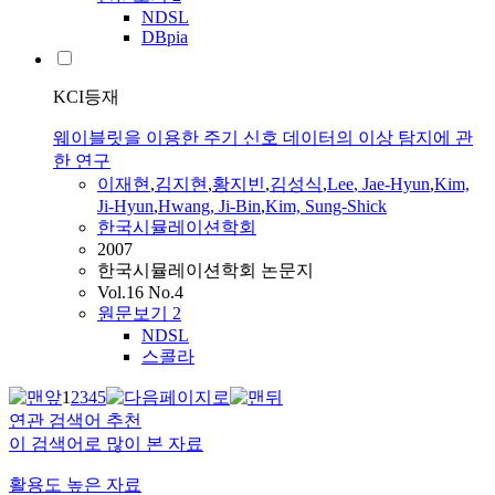
NDSL
DBpia
KCI등재
웨이블릿을 이용한 주기 신호 데이터의 이상 탐지에 관
한 연구
이재현
,
김지현
,
황지빈
,
김성식
,
Lee
,
Jae-Hyun
,
Kim,
Ji-
Hyun
,
Hwang, Ji-Bin
,
Kim, Sung-Shick
한국시뮬레이션학회
2007
한국시뮬레이션학회 논문지
Vol.16 No.4
원문보기
2
NDSL
스콜라
1
2
3
4
5
연관 검색어 추천
이 검색어로 많이 본 자료
활용도 높은 자료