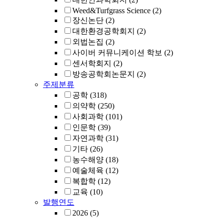
Weed&Turfgrass Science
(2)
장신논단
(2)
대한환경공학회지
(2)
외법논집
(2)
사이버 커뮤니케이션 학보
(2)
센서학회지
(2)
방송공학회논문지
(2)
주제분류
공학
(318)
의약학
(250)
사회과학
(101)
인문학
(39)
자연과학
(31)
기타
(26)
농수해양
(18)
예술체육
(12)
복합학
(12)
교육
(10)
발행연도
2026
(5)