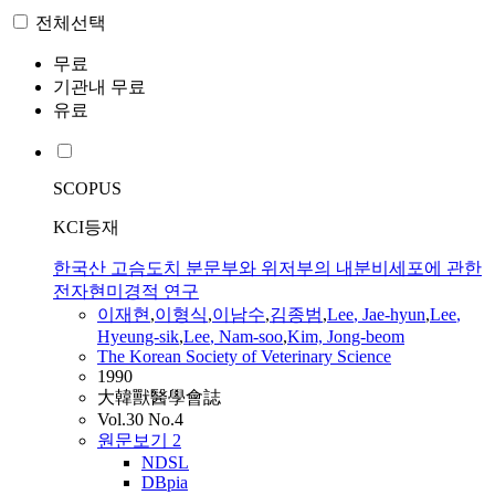
전체선택
무료
기관내 무료
유료
SCOPUS
KCI등재
한국산 고슴도치 분문부와 위저부의 내분비세포에 관한
전자현미경적 연구
이재현
,
이형식
,
이남수
,
김종범
,
Lee
,
Jae-hyun
,
Lee
,
Hyeung-sik
,
Lee
, Nam-soo
,
Kim, Jong-beom
The Korean Society of Veterinary Science
1990
大韓獸醫學會誌
Vol.30 No.4
원문보기
2
NDSL
DBpia