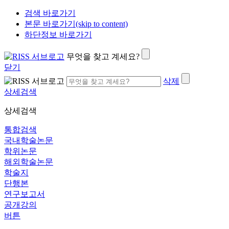
검색 바로가기
본문 바로가기(skip to content)
하단정보 바로가기
무엇을 찾고 계세요?
닫기
삭제
상세검색
상세검색
통합검색
국내학술논문
학위논문
해외학술논문
학술지
단행본
연구보고서
공개강의
버튼