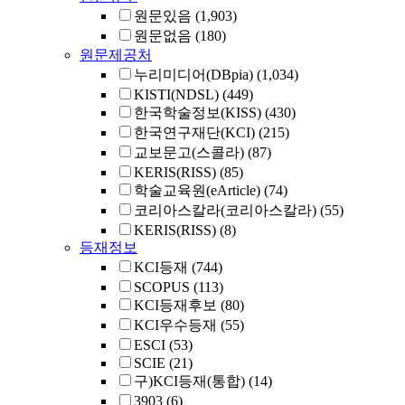
원문있음
(1,903)
원문없음
(180)
원문제공처
누리미디어(DBpia)
(1,034)
KISTI(NDSL)
(449)
한국학술정보(KISS)
(430)
한국연구재단(KCI)
(215)
교보문고(스콜라)
(87)
KERIS(RISS)
(85)
학술교육원(eArticle)
(74)
코리아스칼라(코리아스칼라)
(55)
KERIS(RISS)
(8)
등재정보
KCI등재
(744)
SCOPUS
(113)
KCI등재후보
(80)
KCI우수등재
(55)
ESCI
(53)
SCIE
(21)
구)KCI등재(통합)
(14)
3903
(6)