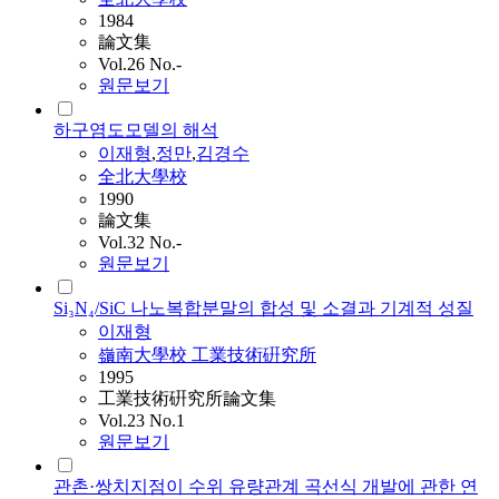
1984
論文集
Vol.26 No.-
원문보기
하구염도모델의 해석
이재형
,
정만
,
김경수
全北大學校
1990
論文集
Vol.32 No.-
원문보기
Si₃N₄/SiC 나노복합분말의 합성 및 소결과 기계적 성질
이재형
嶺南大學校 工業技術硏究所
1995
工業技術硏究所論文集
Vol.23 No.1
원문보기
관촌·쌍치지점이 수위 유량관계 곡선식 개발에 관한 연