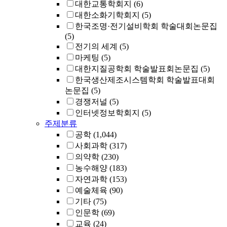
대한교통학회지
(6)
대한소화기학회지
(5)
한국조명·전기설비학회 학술대회논문집
(5)
전기의 세계
(5)
마케팅
(5)
대한지질공학회 학술발표회논문집
(5)
한국생산제조시스템학회 학술발표대회
논문집
(5)
경쟁저널
(5)
인터넷정보학회지
(5)
주제분류
공학
(1,044)
사회과학
(317)
의약학
(230)
농수해양
(183)
자연과학
(153)
예술체육
(90)
기타
(75)
인문학
(69)
교육
(24)