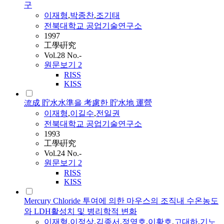
구
이재형
,
박종찬
,
조기태
전북대학교 공업기술연구소
1997
工學硏究
Vol.28 No.-
원문보기
2
RISS
KISS
流成 貯水水準을 考慮한 貯水地 運營
이재형
,
이길수
,
전일권
전북대학교 공업기술연구소
1993
工學硏究
Vol.24 No.-
원문보기
2
RISS
KISS
Mercury Chloride 투여에 의한 마우스의 조직내 수온농도
와 LDH활성치 및 병리학적 변화
이재형
,
이정상
,
김종서
,
정영호
,
이황호
,
고대하
,
기노