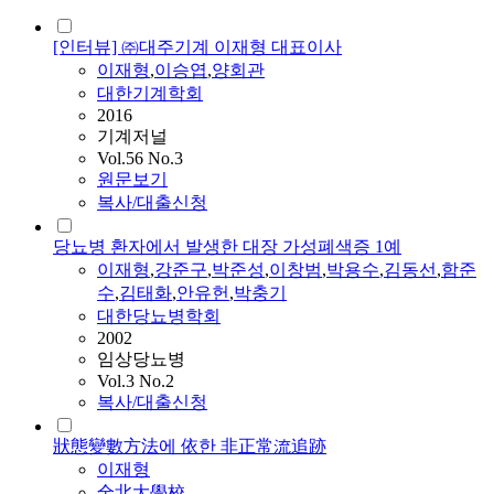
[인터뷰] ㈜대주기계 이재형 대표이사
이재형
,
이승엽
,
양회관
대한기계학회
2016
기계저널
Vol.56 No.3
원문보기
복사/대출신청
당뇨병 환자에서 발생한 대장 가성폐색증 1예
이재형
,
강준구
,
박준성
,
이창범
,
박용수
,
김동선
,
함준
수
,
김태화
,
안유헌
,
박충기
대한당뇨병학회
2002
임상당뇨병
Vol.3 No.2
복사/대출신청
狀態變數方法에 依한 非正常流追跡
이재형
全北大學校