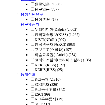
원문있음
(4,030)
원문없음
(787)
음성지원유무
음성 지원
(17)
원문제공처
누리미디어(DBpia)
(2,002)
한국학술정보(KISS)
(1,265)
KISTI(NDSL)
(997)
한국연구재단(KCI)
(803)
교보문고(스콜라)
(497)
학술교육원(eArticle)
(254)
코리아스칼라(코리아스칼라)
(135)
KERIS(RISS)
(127)
KERIS(RISS)
(25)
등재정보
KCI등재
(2,310)
SCOPUS
(226)
KCI등재후보
(172)
ESCI
(99)
KCI우수등재
(79)
SCIE
(37)