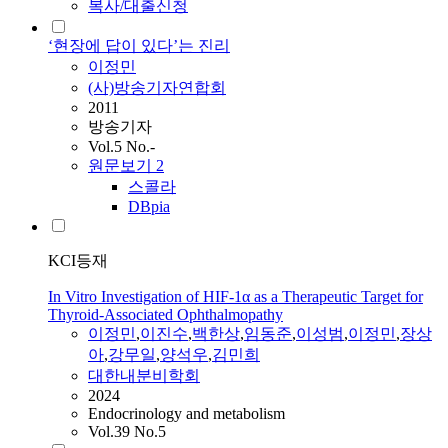
복사/대출신청
‘현장에 답이 있다’는 진리
이정민
(사)방송기자연합회
2011
방송기자
Vol.5 No.-
원문보기
2
스콜라
DBpia
KCI등재
In Vitro Investigation of HIF-1α as a Therapeutic Target for
Thyroid-Associated Ophthalmopathy
이정민
,
이진수
,
백한상
,
임동준
,
이성범
,
이정민
,
장상
아
,
강무일
,
양석우
,
김민희
대한내분비학회
2024
Endocrinology and metabolism
Vol.39 No.5