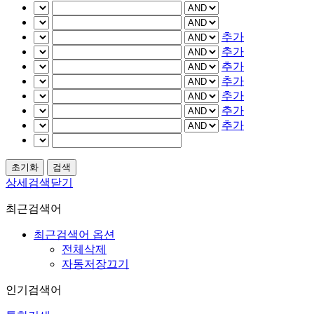
추가
추가
추가
추가
추가
추가
추가
상세검색닫기
최근검색어
최근검색어 옵션
전체삭제
자동저장끄기
인기검색어