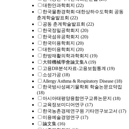
대한안과학회지
(22)
한국물환경학회·대한상하수도학회 공동
춘계학술발표회
(22)
공동 춘계학술발표회
(22)
한국정밀공학회지
(20)
한국섬유공학회지
(20)
한국미용학회지
(20)
대한미용학회지
(20)
한방재활의학과학회지
(19)
大韓機械學會論文集A
(19)
고용DB분석자료-고용보험통계
(19)
소성가공
(18)
Allergy Asthma & Respiratory Disease
(18)
한국방사성폐기물학회 학술논문요약집
(18)
아시아태평양융합연구교류논문지
(18)
교육정보미디어연구
(17)
한국농촌경제연구원 기타연구보고서
(17)
미용예술경영연구
(17)
論文集
(16)