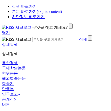
검색 바로가기
본문 바로가기(skip to content)
하단정보 바로가기
무엇을 찾고 계세요?
닫기
삭제
상세검색
상세검색
통합검색
국내학술논문
학위논문
해외학술논문
학술지
단행본
연구보고서
공개강의
버튼