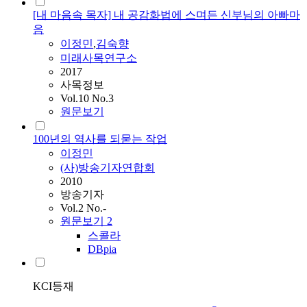
[내 마음속 목자] 내 공감화법에 스며든 신부님의 아빠마
음
이정민
,
김숙향
미래사목연구소
2017
사목정보
Vol.10 No.3
원문보기
100년의 역사를 되묻는 작업
이정민
(사)방송기자연합회
2010
방송기자
Vol.2 No.-
원문보기
2
스콜라
DBpia
KCI등재