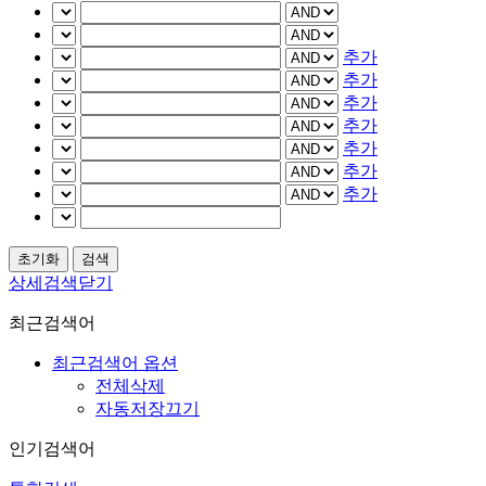
추가
추가
추가
추가
추가
추가
추가
상세검색닫기
최근검색어
최근검색어 옵션
전체삭제
자동저장끄기
인기검색어