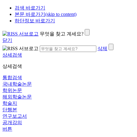
검색 바로가기
본문 바로가기(skip to content)
하단정보 바로가기
무엇을 찾고 계세요?
닫기
삭제
상세검색
상세검색
통합검색
국내학술논문
학위논문
해외학술논문
학술지
단행본
연구보고서
공개강의
버튼