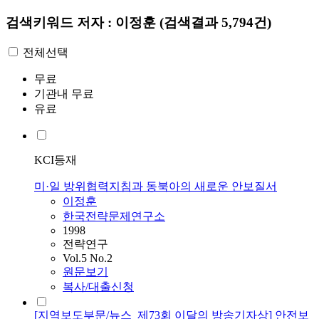
검색키워드
저자 : 이정훈
(검색결과 5,794건)
전체선택
무료
기관내 무료
유료
KCI등재
미·일 방위협력지침과 동북아의 새로운 안보질서
이정훈
한국전략문제연구소
1998
전략연구
Vol.5 No.2
원문보기
복사/대출신청
[지역보도부문/뉴스_제73회 이달의 방송기자상] 안전보