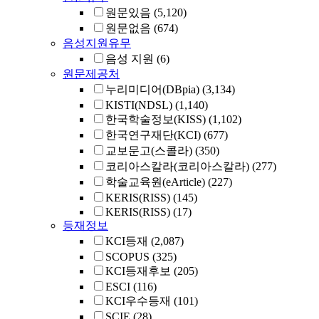
원문있음
(5,120)
원문없음
(674)
음성지원유무
음성 지원
(6)
원문제공처
누리미디어(DBpia)
(3,134)
KISTI(NDSL)
(1,140)
한국학술정보(KISS)
(1,102)
한국연구재단(KCI)
(677)
교보문고(스콜라)
(350)
코리아스칼라(코리아스칼라)
(277)
학술교육원(eArticle)
(227)
KERIS(RISS)
(145)
KERIS(RISS)
(17)
등재정보
KCI등재
(2,087)
SCOPUS
(325)
KCI등재후보
(205)
ESCI
(116)
KCI우수등재
(101)
SCIE
(28)