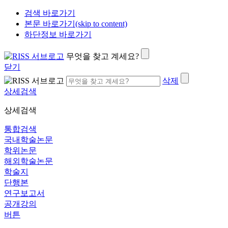
검색 바로가기
본문 바로가기(skip to content)
하단정보 바로가기
무엇을 찾고 계세요?
닫기
삭제
상세검색
상세검색
통합검색
국내학술논문
학위논문
해외학술논문
학술지
단행본
연구보고서
공개강의
버튼