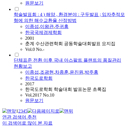
원문보기
학술발표회 : 4 ) 해양 , 환경분야 : 구두발표 ; 입자추적모
형에 의한 해수교환율 산정방법
이종섭
,
이왕관
,
주귀홍
한국국제경제학회
2001
춘계 수산관련학회 공동학술대회발표 요지집
Vol.0 No.-
단체표준 전환 이후 국내 아스팔트 플랜트의 품질관리
현황보고
이종섭
,
조광현
,
차종훈
,
윤진원
,
박주홍
한국도로학회
2017
한국도로학회 학술대회 발표논문 초록집
Vol.2017 No.10
원문보기
1
2
3
4
5
연관 검색어 추천
이 검색어로 많이 본 자료