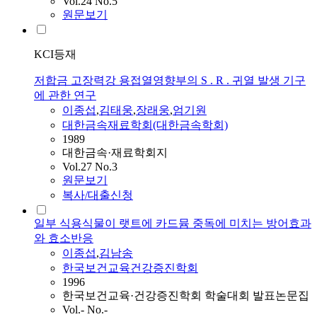
Vol.24 No.5
원문보기
KCI등재
저합금 고장력강 용접열영향부의 S . R . 귀열 발생 기구
에 관한 연구
이종섭
,
김태웅
,
장래웅
,
엄기원
대한금속재료학회(대한금속학회)
1989
대한금속·재료학회지
Vol.27 No.3
원문보기
복사/대출신청
일부 식용식물이 랫트에 카드뮴 중독에 미치는 방어효과
와 효소반응
이종섭
,
김남송
한국보건교육건강증진학회
1996
한국보건교육·건강증진학회 학술대회 발표논문집
Vol.- No.-