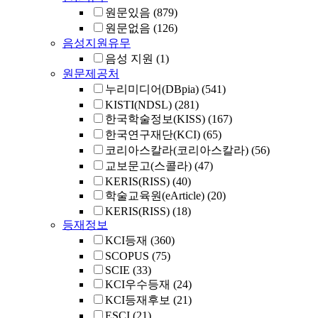
원문있음
(879)
원문없음
(126)
음성지원유무
음성 지원
(1)
원문제공처
누리미디어(DBpia)
(541)
KISTI(NDSL)
(281)
한국학술정보(KISS)
(167)
한국연구재단(KCI)
(65)
코리아스칼라(코리아스칼라)
(56)
교보문고(스콜라)
(47)
KERIS(RISS)
(40)
학술교육원(eArticle)
(20)
KERIS(RISS)
(18)
등재정보
KCI등재
(360)
SCOPUS
(75)
SCIE
(33)
KCI우수등재
(24)
KCI등재후보
(21)
ESCI
(21)