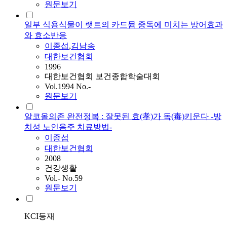
원문보기
일부 식용식물이 랫트의 카드뮴 중독에 미치는 방어효과
와 효소반응
이종섭
,
김남송
대한보건협회
1996
대한보건협회 보건종합학술대회
Vol.1994 No.-
원문보기
알코올의존 완전정복 : 잘못된 효(孝)가 독(毒)키운다 -방
치성 노인음주 치료방법-
이종섭
대한보건협회
2008
건강생활
Vol.- No.59
원문보기
KCI등재