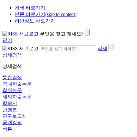
검색 바로가기
본문 바로가기(skip to content)
하단정보 바로가기
무엇을 찾고 계세요?
닫기
삭제
상세검색
상세검색
통합검색
국내학술논문
학위논문
해외학술논문
학술지
단행본
연구보고서
공개강의
버튼