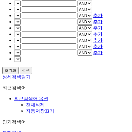
추가
추가
추가
추가
추가
추가
추가
상세검색닫기
최근검색어
최근검색어 옵션
전체삭제
자동저장끄기
인기검색어