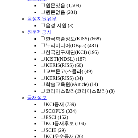
원문있음
(1,509)
원문없음
(201)
음성지원유무
음성 지원
(3)
원문제공처
한국학술정보(KISS)
(668)
누리미디어(DBpia)
(481)
한국연구재단(KCI)
(195)
KISTI(NDSL)
(187)
KERIS(RISS)
(60)
교보문고(스콜라)
(49)
KERIS(RISS)
(34)
학술교육원(eArticle)
(14)
코리아스칼라(코리아스칼라)
(8)
등재정보
KCI등재
(739)
SCOPUS
(334)
ESCI
(152)
KCI등재후보
(104)
SCIE
(29)
KCI우수등재
(26)