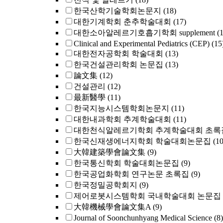
한국산학기술학회논문지
(18)
대한기계학회 춘추학술대회
(17)
대한소아알레르기호흡기학회 supplement
(
Clinical and Experimental Pediatrics (CEP)
(15
대한전자공학회 학술대회
(13)
한국건설관리학회 논문집
(13)
論文集
(12)
건설관리
(12)
最新醫學
(11)
한국지능시스템학회논문지
(11)
대한내과학회 추계학술대회
(11)
대한천식알레르기학회 추계학술대회 초록
한국신재생에너지학회 학술대회논문집
(10
大韓建築學會論文集
(9)
한국통신학회 학술대회논문집
(9)
한국공업화학회 연구논문 초록집
(9)
한국정밀공학회지
(9)
제어로봇시스템학회 국내학술대회 논문집
大韓機械學會論文集A
(9)
Journal of Soonchunhyang Medical Science
(8)