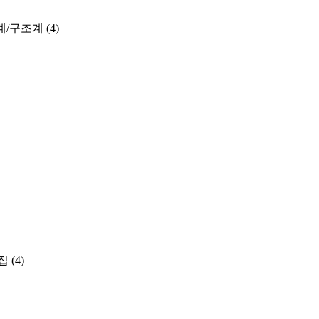
계/구조계
(4)
집
(4)