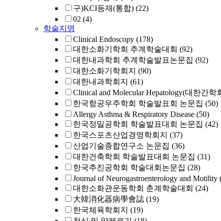
구)KCI등재(통합)
(22)
02
(4)
학술지명
Clinical Endoscopy
(178)
대한소화기학회 추계학술대회
(92)
대한내과학회 추계학술발표논문집
(92)
대한소화기학회지
(90)
대한내과학회지
(61)
Clinical and Molecular Hepatology(대한간
한국항공우주학회 학술발표회 논문집
(50)
Allergy Asthma & Respiratory Disease
(50)
한국정밀공학회 학술발표대회 논문집
(42)
한국스포츠산업경영학회지
(37)
산업기술종합연구소 논문집
(36)
대한건축학회 학술발표대회 논문집
(31)
한국추진공학회 학술대회논문집
(28)
Journal of Neurogastroenterology and Motilit
대한소화관운동학회 춘계학술대회
(24)
大韓消化器病學會誌
(19)
한국체육학회지
(19)
천식 및 알레르기
(18)