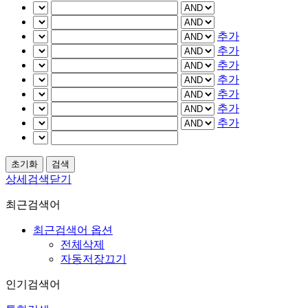
추가
추가
추가
추가
추가
추가
추가
상세검색닫기
최근검색어
최근검색어 옵션
전체삭제
자동저장끄기
인기검색어