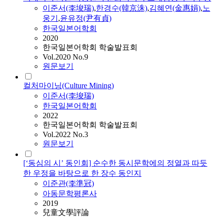
이준
서(李埈瑞)
,
한경수(韓京洙)
,
김혜연(金惠娟)
,
노
웅기
,
윤유정(尹有貞)
한국일본어학회
2020
한국일본어학회 학술발표회
Vol.2020 No.9
원문보기
컬처마이닝(Culture Mining)
이준
서(李埈瑞)
한국일본어학회
2022
한국일본어학회 학술발표회
Vol.2022 No.3
원문보기
[‘동심의 시’ 동인회] 순수한 동시문학에의 정열과 따듯
한 우정을 바탕으로 한 장수 동인지
이준
관(李準冠)
아동문학평론사
2019
兒童文學評論