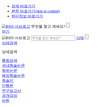
검색 바로가기
본문 바로가기(skip to content)
하단정보 바로가기
무엇을 찾고 계세요?
닫기
삭제
상세검색
상세검색
통합검색
국내학술논문
학위논문
해외학술논문
학술지
단행본
연구보고서
공개강의
버튼