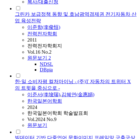
복사/대출신청
그린카 보급정책 동향 및 호남광역경제권 전기자동차 산
업 육성전략
이준
항(李俊恒)
전력전자학회
2011
전력전자학회지
Vol.16 No.2
원문보기
2
NDSL
DBpia
한·일 소비자평 컬처마이닝 - (주)T 자동차의 트위터 X
의 트윗을 중심으로 -
이준
서(李埈瑞)
,
김혜연(金惠娟)
한국일본어학회
2024
한국일본어학회 학술발표회
Vol.2024 No.9
원문보기
빅데이터 기반 다중언어 문화이미지 프레임망 구축구상