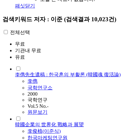
패싯닫기
검색키워드
저자 : 이준
(검색결과 10,023건)
전체선택
무료
기관내 무료
유료
李儁先生遺稿 : 한국혼의 부활론 (韓國魂 復活論)
李儁
국학연구소
2000
국학연구
Vol.5 No.-
원문보기
韓國企業의 世界化 戰略과 展望
李俊植(
이준
식)
한국마케팅연구원