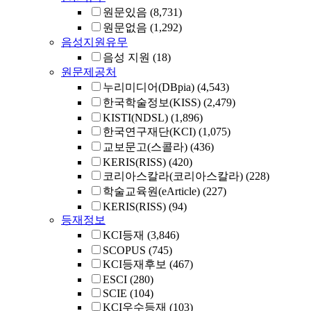
원문있음
(8,731)
원문없음
(1,292)
음성지원유무
음성 지원
(18)
원문제공처
누리미디어(DBpia)
(4,543)
한국학술정보(KISS)
(2,479)
KISTI(NDSL)
(1,896)
한국연구재단(KCI)
(1,075)
교보문고(스콜라)
(436)
KERIS(RISS)
(420)
코리아스칼라(코리아스칼라)
(228)
학술교육원(eArticle)
(227)
KERIS(RISS)
(94)
등재정보
KCI등재
(3,846)
SCOPUS
(745)
KCI등재후보
(467)
ESCI
(280)
SCIE
(104)
KCI우수등재
(103)