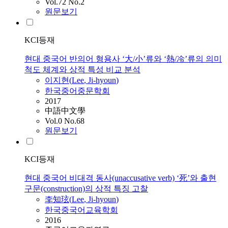
Vol.72 No.2
원문보기
KCI등재
현대 중국어 반의어 형용사 ‘大/小’류와 ‘熱/冷’류의 의미
척도 체계와 상적 특성 비교 분석
이지현
(
Lee
,
Ji-hyoun
)
한국중어중문학회
2017
中語中文學
Vol.0 No.68
원문보기
KCI등재
현대 중국어 비대격 동사(unaccusative verb) ‘死’와 출현
구문(construction)의 상적 특징 고찰
李知玹(
Lee
,
Ji-hyoun
)
한국중국어교육학회
2016