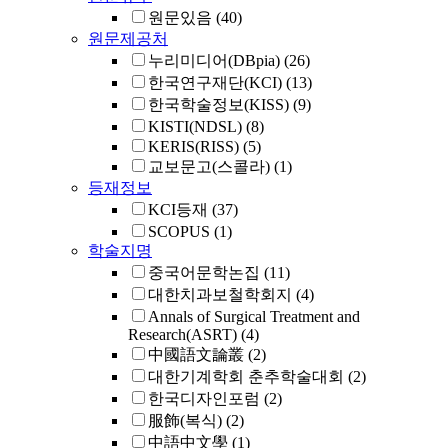
원문있음
(40)
원문제공처
누리미디어(DBpia)
(26)
한국연구재단(KCI)
(13)
한국학술정보(KISS)
(9)
KISTI(NDSL)
(8)
KERIS(RISS)
(5)
교보문고(스콜라)
(1)
등재정보
KCI등재
(37)
SCOPUS
(1)
학술지명
중국어문학논집
(11)
대한치과보철학회지
(4)
Annals of Surgical Treatment and
Research(ASRT)
(4)
中國語文論叢
(2)
대한기계학회 춘추학술대회
(2)
한국디자인포럼
(2)
服飾(복식)
(2)
中語中文學
(1)