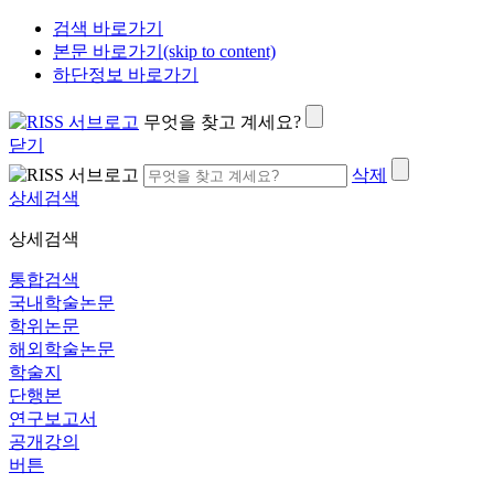
검색 바로가기
본문 바로가기(skip to content)
하단정보 바로가기
무엇을 찾고 계세요?
닫기
삭제
상세검색
상세검색
통합검색
국내학술논문
학위논문
해외학술논문
학술지
단행본
연구보고서
공개강의
버튼