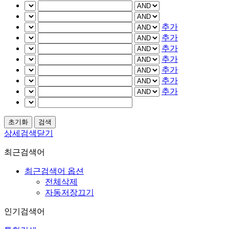
추가
추가
추가
추가
추가
추가
추가
상세검색닫기
최근검색어
최근검색어 옵션
전체삭제
자동저장끄기
인기검색어