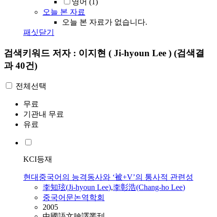
영어
(1)
오늘 본 자료
오늘 본 자료가 없습니다.
패싯닫기
검색키워드
저자 : 이지현 ( Ji-hyoun Lee )
(검색결
과 40건)
전체선택
무료
기관내 무료
유료
KCI등재
현대중국어의 능격동사와 ‘被+V’의 통사적 관련성
李知玹(
Ji-hyoun
Lee
)
,
李彰浩(Chang-ho
Lee
)
중국어문논역학회
2005
中國語文論譯叢刊