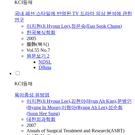
KCI등재
국내 패션 스타일에 반영된 TV 드라마 의상 분석에 관한
연구
이지현
(
Ji
Hyoun
Lee
)
,
정은숙(Eun Sook Chung)
한국복식학회
2005
服飾(복식)
Vol.55 No.7
원문보기
2
NDSL
DBpia
KCI등재
육아종성 유방염
이지현
(
Ji
Hyoun
Lee
)
,
김현아(Hyun Ah Kim)
,
문병인
(Byung In Moon)
,
이령아(Ryung Ah
Lee
)
,
성순희
(Soon Hee Sung)
대한외과학회
2007
Annals of Surgical Treatment and Research(ASRT)